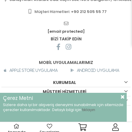
Müşteri Hizmetleri:
+90 212 505 55 77
[email protected]
BİZİ TAKİP EDİN
MOBİL UYGULAMALARIMIZ
Apple Store Uygulama
Android Uygulama
KURUMSAL
MÜŞTERİ HİZMETLERİ
Çerez Metni
ALIŞVERİŞ BİLGİLERİ
Sizlere daha iyi bir alışveriş deneyimi sunabilmek için sitemizde
©
breeze.com.tr - Tüm hakları saklıdır.
çerezler kullanılmaktadır. Detaylı bilgi için
tıklayın