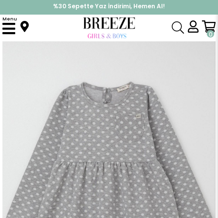
İndirimlere ek %10 İndirimi Kap, Hemen Üye Ol!
Menu
Anasayfa
Kız Çocuk
Elbise Modelleri
Uzun Kol Elbise
Kız Çocuk Uzun Kollu Elbise Puantiye Desenli Açık Gri Melanj (4-8 Yaş)
0