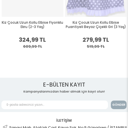
Kiz Çocuk Uzun Kollu Elbise Fiyonklu
Kız Çocuk Uzun Kollu Elbise
Ekru (2-3 Yaş)
Puantiyeli Beyaz Çiçekli Gri (3 Yaş)
324,99 TL
279,99 TL
609,99 TL
519,99 TL
E-BÜLTEN KAYIT
Kampanyalarımızdan haber almak için kayıt olun!
GÖNDER
İLETİŞİM
Sanayi Mah. Atatürk Cad. Kayın Sok. No:5 Güngören / İSTANBUL