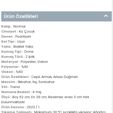
Ürün Özellikleri
Kalıp :
Normal
Cinsiyet :
Kız Çocuk
Desen :
Puantiyeli
Kol Tipi :
Uzun
Yaka :
Bisiklet Yaka
Kumaş Tipi :
Örme
Kumaş Türü :
2 İplik
Materyal :
Polyester, Viskon
Polyester :
%40
Viskon :
%60
Ürün Özellikleri :
Cepli, Armalı, Arkası Düğmeli
Mevsim :
İlkbahar, Kış, Sonbahar
Stil :
Trend
Numune Bedeni :
4 Yaş
Ölçü :
Boy 52 cm, En 29 cm, Bedenler arası 3 cm fark
bulunmaktadır.
Ürün Sezonu :
2023 / 1
Yıkama Talimatı :
Maksimum 30 °C sıcaklıkta yıkayınız. Ağartıcı