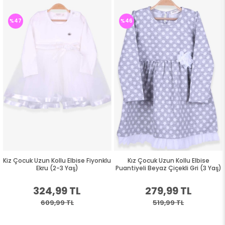
%47
%46
Kiz Çocuk Uzun Kollu Elbise Fiyonklu
Kız Çocuk Uzun Kollu Elbise
Ekru (2-3 Yaş)
Puantiyeli Beyaz Çiçekli Gri (3 Yaş)
324,99 TL
279,99 TL
609,99 TL
519,99 TL