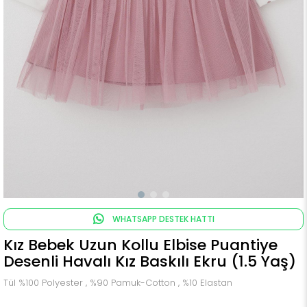
WHATSAPP DESTEK HATTI
Kız Bebek Uzun Kollu Elbise Puantiye
Desenli Havalı Kız Baskılı Ekru (1.5 Yaş)
Tül %100 Polyester , %90 Pamuk-Cotton , %10 Elastan