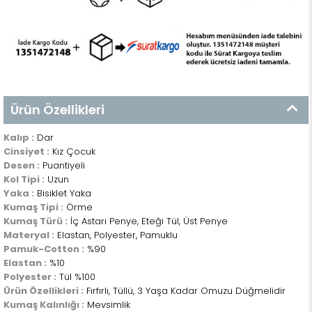
Ürün Özellikleri
Kalıp :
Dar
Cinsiyet :
Kız Çocuk
Desen :
Puantiyeli
Kol Tipi :
Uzun
Yaka :
Bisiklet Yaka
Kumaş Tipi :
Örme
Kumaş Türü :
İç Astarı Penye, Eteği Tül, Üst Penye
Materyal :
Elastan, Polyester, Pamuklu
Pamuk-Cotton :
%90
Elastan :
%10
Polyester :
Tül %100
Ürün Özellikleri :
Fırfırlı, Tüllü, 3 Yaşa Kadar Omuzu Düğmelidir
Kumaş Kalınlığı :
Mevsimlik