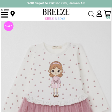
%30 Sepette Yaz İndirimi, Hemen Al!
İndirimlere ek %10 İndirimi Kap, Hemen Üye Ol!
Menu
Anasayfa
Kız Çocuk
Elbise Modelleri
Uzun Kol Elbise
Kız Bebek Uzun Kollu Elbise Puantiye Desenli Havalı Kız Baskılı Ekru (1.5 Yaş)
0
%
47
İndirim