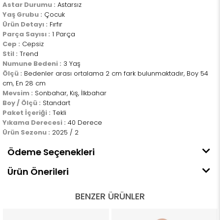
Astar Durumu :
Astarsız
Yaş Grubu :
Çocuk
Ürün Detayı :
Fırfır
Parça Sayısı :
1 Parça
Cep :
Cepsiz
Stil :
Trend
Numune Bedeni :
3 Yaş
Ölçü :
Bedenler arası ortalama 2 cm fark bulunmaktadır, Boy 54
cm, En 28 cm
Mevsim :
Sonbahar, Kış, İlkbahar
Boy / Ölçü :
Standart
Paket İçeriği :
Tekli
Yıkama Derecesi :
40 Derece
Ürün Sezonu :
2025 / 2
Ödeme Seçenekleri
Ürün Önerileri
BENZER ÜRÜNLER