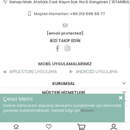
Sanayi Mah. Atatürk Cad. Kayın Sok. No:5 Güngören / İSTANBUL
Müşteri Hizmetleri:
+90 212 505 55 77
[email protected]
BİZİ TAKİP EDİN
MOBİL UYGULAMALARIMIZ
Apple Store Uygulama
Android Uygulama
KURUMSAL
MÜŞTERİ HİZMETLERİ
Çerez Metni
ALIŞVERİŞ BİLGİLERİ
Sizlere daha iyi bir alışveriş deneyimi sunabilmek için sitemizde
©
breeze.com.tr - Tüm hakları saklıdır.
çerezler kullanılmaktadır. Detaylı bilgi için
tıklayın