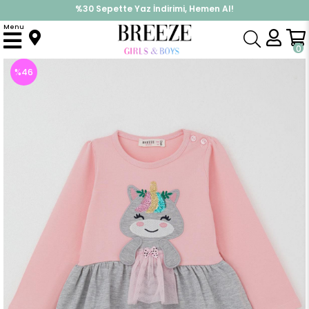
İndirimlere ek %10 İndirimi Kap, Hemen Üye Ol!
Menu
Anasayfa
Kız Çocuk
Elbise Modelleri
Uzun Kol Elbise
Kız Çocuk Uzun Kollu Elbise Pullu Nakışlı Kedicik Pudra (1-1.5 Yaş)
0
%
46
İndirim