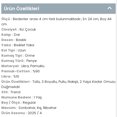
Ürün Özellikleri
Ölçü :
Bedenler arası 4 cm fark bulunmaktadır., En 24 cm, Boy 44
cm
Cinsiyet :
Kız Çocuk
Kalıp :
Dar
Desen :
Baskılı
Yaka :
Bisiklet Yaka
Kol Tipi :
Uzun
Kumaş Tipi :
Örme
Kumaş Türü :
Penye
Materyal :
Likra, Pamuklu
Pamuk-Cotton :
%90
Likra :
%10
Ürün Özellikleri :
Tüllü, 3 Boyutlu, Pullu, Nakışlı, 2 Yaşa Kadar Omuzu
Düğmelidir
Stil :
Trend
Numune Bedeni :
1 Yaş
Boy / Ölçü :
Regular
Mevsim :
Sonbahar, Kış, İlkbahar
Ürün Sezonu :
2025 / 4