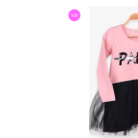
%
31
İndirim