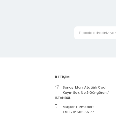
İLETİŞİM
Sanayi Mah. Atatürk Cad.
Kayın Sok. No:5 Güngören /
İSTANBUL
Müşteri Hizmetleri:
+90 212 505 55 77