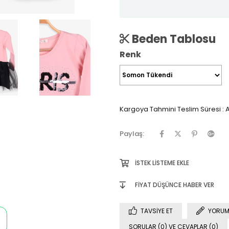
Beden Tablosu
Renk
Kargoya Tahmini Teslim Süresi
:
A
Paylaş:
İSTEK LISTEME EKLE
FIYAT DÜŞÜNCE HABER VER
TAVSIYE ET
YORUM
SORULAR (0) VE CEVAPLAR (0)