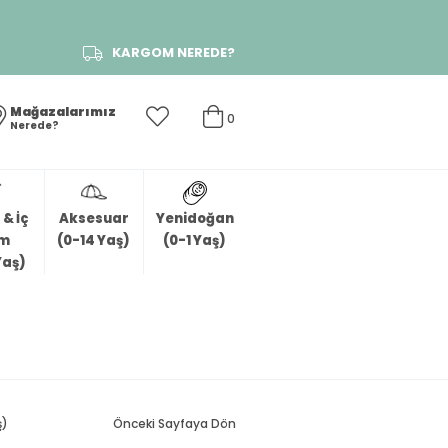
KARGOM NEREDE?
Mağazalarımız
0
Nerede?
& İç
Aksesuar
Yenidoğan
im
(0-14 Yaş)
(0-1 Yaş)
Yaş)
ş)
Önceki Sayfaya Dön