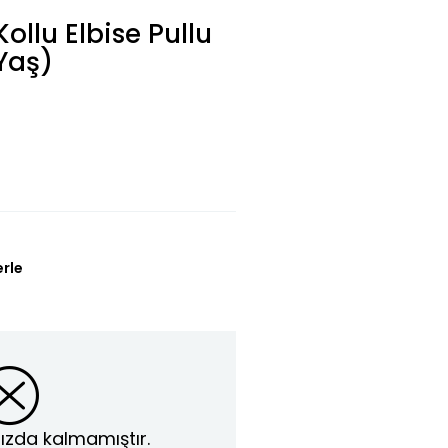
ollu Elbise Pullu
Yaş)
erle
ızda kalmamıştır.