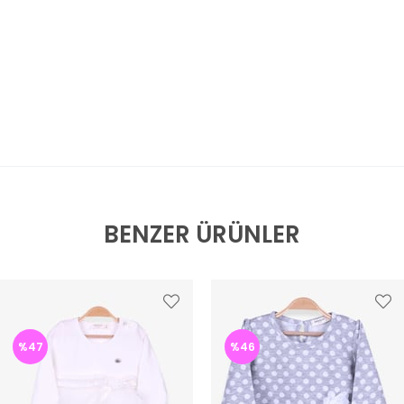
BENZER ÜRÜNLER
%47
%46