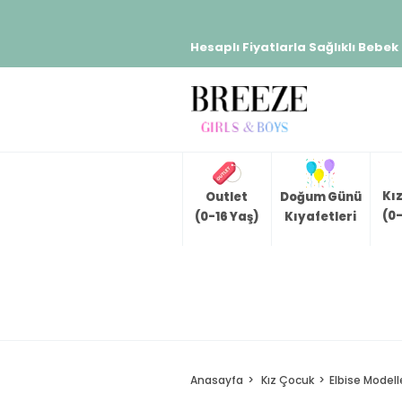
Hesaplı Fiyatlarla Sağlıklı Bebek
Kı
Outlet
Doğum Günü
(0-
(0-16 Yaş)
Kıyafetleri
Anasayfa
Kız Çocuk
Elbise Modell