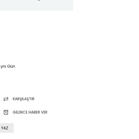
ynı Gün
KARŞILAŞTIR
GELINCE HABER VER
 YAZ