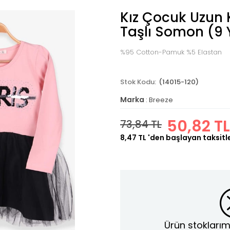
Kız Çocuk Uzun K
Taşlı Somon (9 
%95 Cotton-Pamuk %5 Elastan
(14015-120)
Marka
:
Breeze
50,82 TL
73,84 TL
8,47 TL
'den başlayan taksitl
Ürün stoklarım