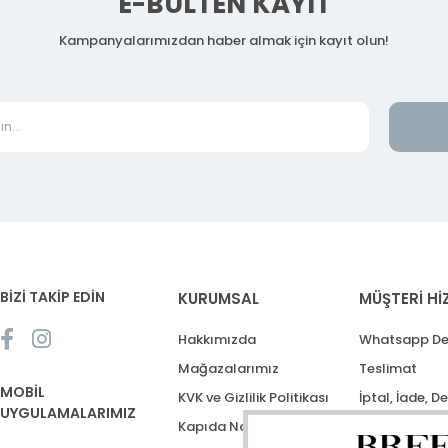
E-BÜLTEN KAYIT
Kampanyalarımızdan haber almak için kayıt olun!
BİZİ TAKİP EDİN
KURUMSAL
MÜŞTERİ Hİ
Hakkımızda
Whatsapp De
Mağazalarımız
Teslimat
MOBİL
KVK ve Gizlilik Politikası
İptal, İade, D
UYGULAMALARIMIZ
Kapıda Nakit Ödeme
Destek Talep