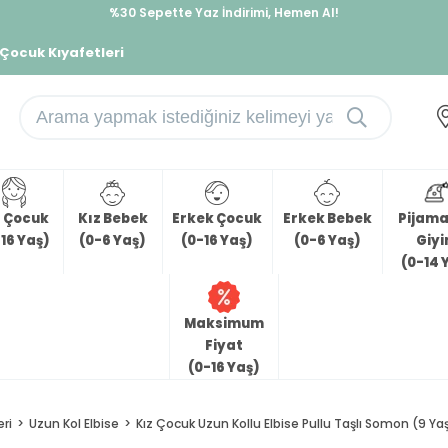
%30 Sepette Yaz İndirimi, Hemen Al!
İndirimlere ek %10 İndirimi Kap, Hemen Üye Ol!
 Çocuk Kıyafetleri
z Çocuk
Kız Bebek
Erkek Çocuk
Erkek Bebek
Pijama 
16 Yaş)
(0-6 Yaş)
(0-16 Yaş)
(0-6 Yaş)
Giy
(0-14 
Maksimum
Fiyat
(0-16 Yaş)
eri
Uzun Kol Elbise
Kız Çocuk Uzun Kollu Elbise Pullu Taşlı Somon (9 Ya