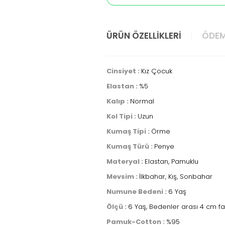
ÜRÜN ÖZELLIKLERI
ÖDEM
Cinsiyet :
Kız Çocuk
Elastan :
%5
Kalıp :
Normal
Kol Tipi :
Uzun
Kumaş Tipi :
Örme
Kumaş Türü :
Penye
Materyal :
Elastan, Pamuklu
Mevsim :
İlkbahar, Kış, Sonbahar
Numune Bedeni :
6 Yaş
Ölçü :
6 Yaş, Bedenler arası 4 cm fa
Pamuk-Cotton :
%95