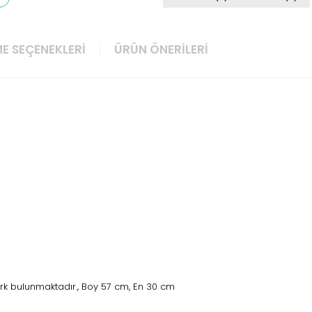
E SEÇENEKLERI
ÜRÜN ÖNERILERI
rk bulunmaktadır., Boy 57 cm, En 30 cm