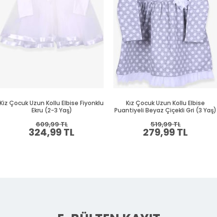
Kiz Çocuk Uzun Kollu Elbise Fiyonklu
Kız Çocuk Uzun Kollu Elbise
Ekru (2-3 Yaş)
Puantiyeli Beyaz Çiçekli Gri (3 Yaş)
609,99 TL
519,99 TL
324,99 TL
279,99 TL