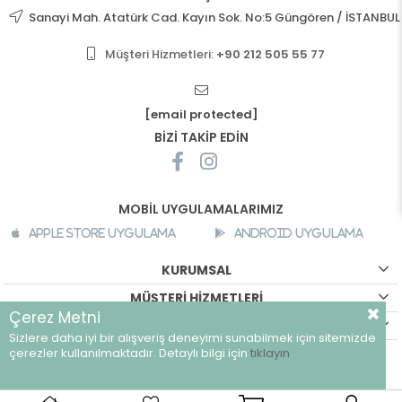
Sanayi Mah. Atatürk Cad. Kayın Sok. No:5 Güngören / İSTANBUL
Müşteri Hizmetleri:
+90 212 505 55 77
[email protected]
BİZİ TAKİP EDİN
MOBİL UYGULAMALARIMIZ
Apple Store Uygulama
Android Uygulama
KURUMSAL
MÜŞTERİ HİZMETLERİ
Çerez Metni
ALIŞVERİŞ BİLGİLERİ
Sizlere daha iyi bir alışveriş deneyimi sunabilmek için sitemizde
©
breeze.com.tr - Tüm hakları saklıdır.
çerezler kullanılmaktadır. Detaylı bilgi için
tıklayın