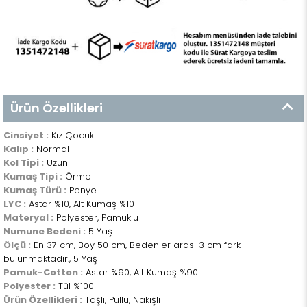
Ürün Özellikleri
Cinsiyet :
Kız Çocuk
Kalıp :
Normal
Kol Tipi :
Uzun
Kumaş Tipi :
Örme
Kumaş Türü :
Penye
LYC :
Astar %10, Alt Kumaş %10
Materyal :
Polyester, Pamuklu
Numune Bedeni :
5 Yaş
Ölçü :
En 37 cm, Boy 50 cm, Bedenler arası 3 cm fark
bulunmaktadır., 5 Yaş
Pamuk-Cotton :
Astar %90, Alt Kumaş %90
Polyester :
Tül %100
Ürün Özellikleri :
Taşlı, Pullu, Nakışlı