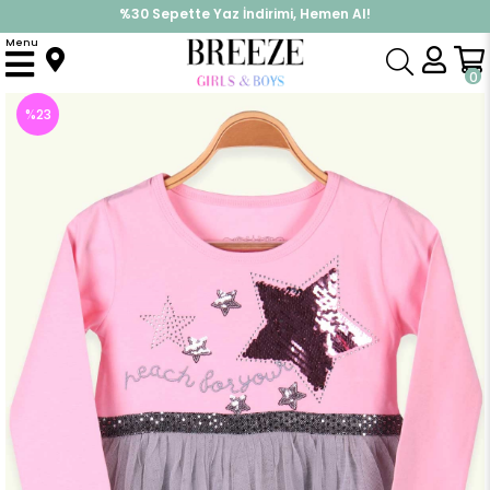
%30 Sepette Yaz İndirimi, Hemen Al!
İndirimlere ek %10 İndirimi Kap, Hemen Üye Ol!
Menu
Anasayfa
Kız Çocuk
Elbise Modelleri
Uzun Kol Elbise
Kız Çocuk Uzun Kollu Elbise Pullu Yıldızlı Pudra (9 Yaş)
0
%
23
İndirim