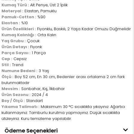
Kumaş Türü :
Alt Penye, Üst 2 İplik
Materyal :
Elastan, Pamuklu
Pamuk-Cotton :
%90
Elastan :
%10
Ürün Özellikleri :
Fiyonklu, Baskılı, 2 Yaşa Kadar Omuzu Düğmelidir
Kumaş Kalınlığı :
Orta Kalın
Yaş Grubu :
Çocuk
Ürün Detayı :
Fiyonk
Parça Sayısı :
1 Parça
Cep :
Cepsiz
Stil :
Trend
Numune Bedeni :
3 Yaş
Ölçü :
Boy 52 cm, En 30 cm, Bedenler arası ortalama 2 cm fark
bulunmaktadır
Mevsim :
Sonbahar, Kış, İlkbahar
Ürün Sezonu :
2024 / 4
Boy / Ölçü :
Standart
Yıkama Talimatı :
Maksimum 30 °C sıcaklıkta yıkayınız. Ağartıcı
kullanmayınız. Tamburlu kurutma yapmayınız. Düşük sıcaklıkta
ütüleyiniz. Kuru temizleme yapılabilir.
Ödeme Seçenekleri