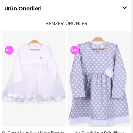
Ürün Önerileri
BENZER ÜRÜNLER
%47
%46
Kiz Çocuk Uzun Kollu Elbise Fiyonklu
Kız Çocuk Uzun Kollu Elbise