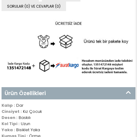
SORULAR (0) VE CEVAPLAR (0)
Ürün Özellikleri
Kalıp :
Dar
Cinsiyet :
Kız Çocuk
Desen :
Baskılı
Kol Tipi :
Uzun
Yaka :
Bisiklet Yaka
Kumaş Tipi :
Örme