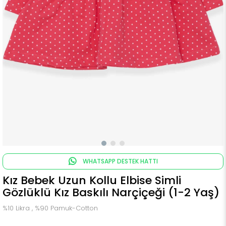
WHATSAPP DESTEK HATTI
Kız Bebek Uzun Kollu Elbise Simli
Gözlüklü Kız Baskılı Narçiçeği (1-2 Yaş)
%10 Likra , %90 Pamuk-Cotton