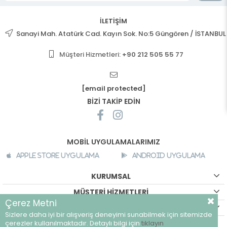
İLETİŞİM
Sanayi Mah. Atatürk Cad. Kayın Sok. No:5 Güngören / İSTANBUL
Müşteri Hizmetleri:
+90 212 505 55 77
[email protected]
BİZİ TAKİP EDİN
MOBİL UYGULAMALARIMIZ
Apple Store Uygulama
Android Uygulama
KURUMSAL
MÜŞTERİ HİZMETLERİ
Çerez Metni
ALIŞVERİŞ BİLGİLERİ
Sizlere daha iyi bir alışveriş deneyimi sunabilmek için sitemizde
©
breeze.com.tr - Tüm hakları saklıdır.
çerezler kullanılmaktadır. Detaylı bilgi için
tıklayın