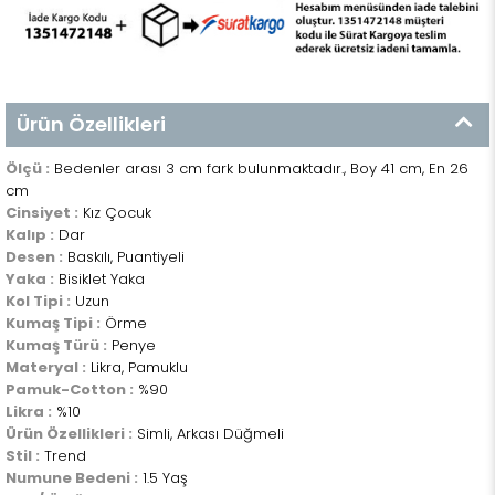
Ürün Özellikleri
Ölçü :
Bedenler arası 3 cm fark bulunmaktadır., Boy 41 cm, En 26
cm
Cinsiyet :
Kız Çocuk
Kalıp :
Dar
Desen :
Baskılı, Puantiyeli
Yaka :
Bisiklet Yaka
Kol Tipi :
Uzun
Kumaş Tipi :
Örme
Kumaş Türü :
Penye
Materyal :
Likra, Pamuklu
Pamuk-Cotton :
%90
Likra :
%10
Ürün Özellikleri :
Simli, Arkası Düğmeli
Stil :
Trend
Numune Bedeni :
1.5 Yaş