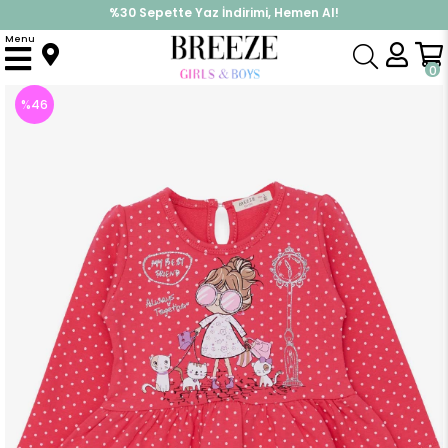
%30 Sepette Yaz İndirimi, Hemen Al!
İndirimlere ek %10 İndirimi Kap, Hemen Üye Ol!
Menu
Anasayfa
Kız Çocuk
Elbise Modelleri
Uzun Kol Elbise
Kız Bebek Uzun Kollu Elbise Simli Gözlüklü Kız Baskılı Narçiçeği (1-2 Yaş)
0
%
46
İndirim