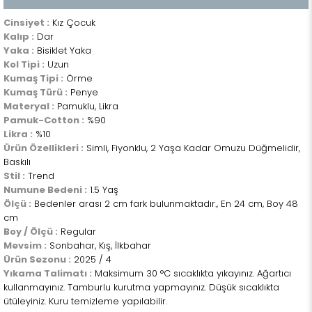
Cinsiyet :
Kız Çocuk
Kalıp :
Dar
Yaka :
Bisiklet Yaka
Kol Tipi :
Uzun
Kumaş Tipi :
Örme
Kumaş Türü :
Penye
Materyal :
Pamuklu, Likra
Pamuk-Cotton :
%90
Likra :
%10
Ürün Özellikleri :
Simli, Fiyonklu, 2 Yaşa Kadar Omuzu Düğmelidir,
Baskılı
Stil :
Trend
Numune Bedeni :
1.5 Yaş
Ölçü :
Bedenler arası 2 cm fark bulunmaktadır., En 24 cm, Boy 48
cm
Boy / Ölçü :
Regular
Mevsim :
Sonbahar, Kış, İlkbahar
Ürün Sezonu :
2025 / 4
Yıkama Talimatı :
Maksimum 30 °C sıcaklıkta yıkayınız. Ağartıcı
kullanmayınız. Tamburlu kurutma yapmayınız. Düşük sıcaklıkta
ütüleyiniz. Kuru temizleme yapılabilir.