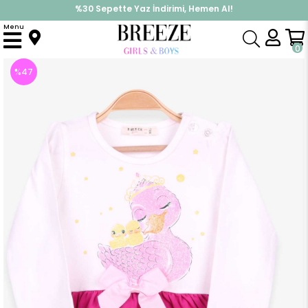
%30 Sepette Yaz İndirimi, Hemen Al!
İndirimlere ek %10 İndirimi Kap, Hemen Üye Ol!
Menu
Anasayfa
Kız Çocuk
Elbise Modelleri
Uzun Kol Elbise
Kız Bebek Uzun Kollu Elbise Simli Ördek Baskılı Ekru (1.5 Yaş)
0
%
47
İndirim