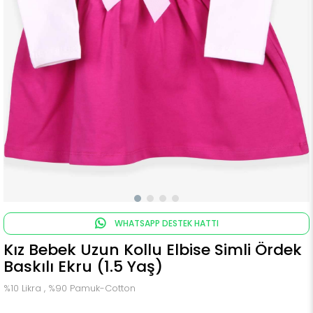
WHATSAPP DESTEK HATTI
Kız Bebek Uzun Kollu Elbise Simli Ördek
Baskılı Ekru (1.5 Yaş)
%10 Likra , %90 Pamuk-Cotton