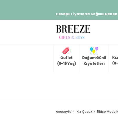
Hesaplı Fiyatlarla Sağlıklı Bebek
Kı
Outlet
Doğum Günü
(0-
(0-16 Yaş)
Kıyafetleri
Anasayfa
Kız Çocuk
Elbise Modell