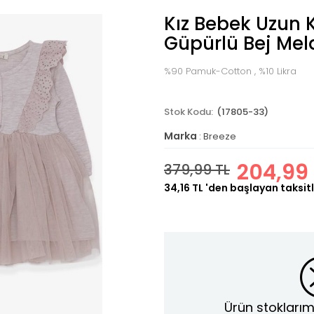
Kız Bebek Uzun K
Güpürlü Bej Mel
%90 Pamuk-Cotton , %10 Likra
(17805-33)
Marka
:
Breeze
204,99 
379,99 TL
34,16 TL
'den başlayan taksitl
Ürün stoklarım