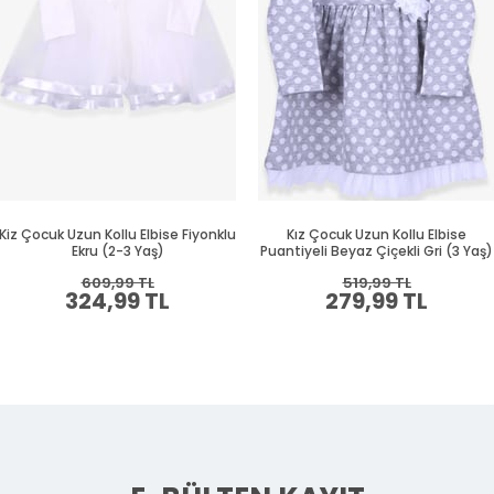
Kiz Çocuk Uzun Kollu Elbise Fiyonklu
Kız Çocuk Uzun Kollu Elbise
Ekru (2-3 Yaş)
Puantiyeli Beyaz Çiçekli Gri (3 Yaş)
609,99 TL
519,99 TL
324,99 TL
279,99 TL