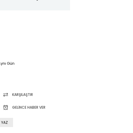
ynı Gün
KARŞILAŞTIR
GELINCE HABER VER
 YAZ