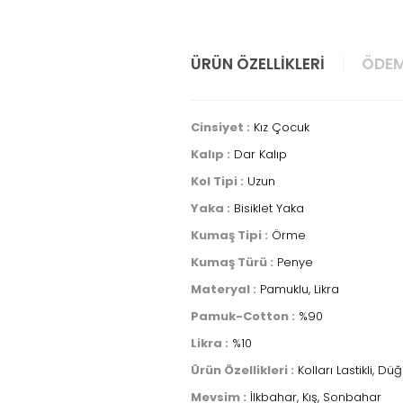
ÜRÜN ÖZELLIKLERI
ÖDEM
Cinsiyet :
Kız Çocuk
Kalıp :
Dar Kalıp
Kol Tipi :
Uzun
Yaka :
Bisiklet Yaka
Kumaş Tipi :
Örme
Kumaş Türü :
Penye
Materyal :
Pamuklu, Likra
Pamuk-Cotton :
%90
Likra :
%10
Ürün Özellikleri :
Kolları Lastikli, Dü
Mevsim :
İlkbahar, Kış, Sonbahar