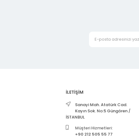
İLETİŞİM
Sanayi Mah. Atatürk Cad.
Kayın Sok. No:5 Güngören /
İSTANBUL
Müşteri Hizmetleri:
+90 212 505 55 77