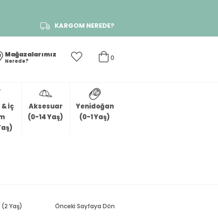
KARGOM NEREDE?
Mağazalarımız
0
Nerede?
& İç
Aksesuar
Yenidoğan
im
(0-14 Yaş)
(0-1 Yaş)
Yaş)
 (2 Yaş)
Önceki Sayfaya Dön