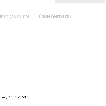
E SEÇENEKLERI
ÜRÜN ÖNERILERI
ğmeli, Güpürlü, Tüllü