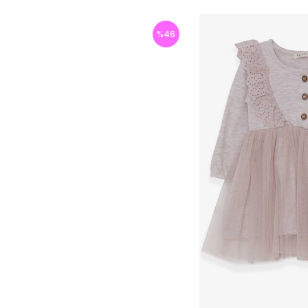
%
46
İndirim