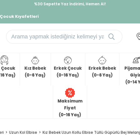
%30 Sepette Yaz İndirimi, Hemen Al!
İndirimlere ek %10 İndirimi Kap, Hemen Üye Ol!
 Çocuk Kıyafetleri
z Çocuk
Kız Bebek
Erkek Çocuk
Erkek Bebek
Pijama 
16 Yaş)
(0-6 Yaş)
(0-16 Yaş)
(0-6 Yaş)
Giy
(0-14 
Maksimum
Fiyat
(0-16 Yaş)
eri
Uzun Kol Elbise
Kız Bebek Uzun Kollu Elbise Tüllü Güpürlü Bej Melanj