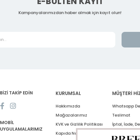
E-BÜLTEN KAYIT
Kampanyalarımızdan haber almak için kayıt olun!
BİZİ TAKİP EDİN
KURUMSAL
MÜŞTERİ Hİ
Hakkımızda
Whatsapp De
Mağazalarımız
Teslimat
MOBİL
KVK ve Gizlilik Politikası
İptal, İade, D
UYGULAMALARIMIZ
Kapıda Nakit Ödeme
Destek Talep