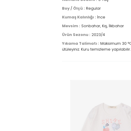
Boy / Ölçü :
Regular
Kumaş Kalınlığı :
İnce
Mevsim :
Sonbahar, Kış, İlkbahar
Ürün Sezonu :
2023/4
Yıkama Talimatı :
Maksimum 30 °C s
ütüleyiniz. Kuru temizleme yapılabilir.