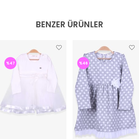
BENZER ÜRÜNLER
%47
%46