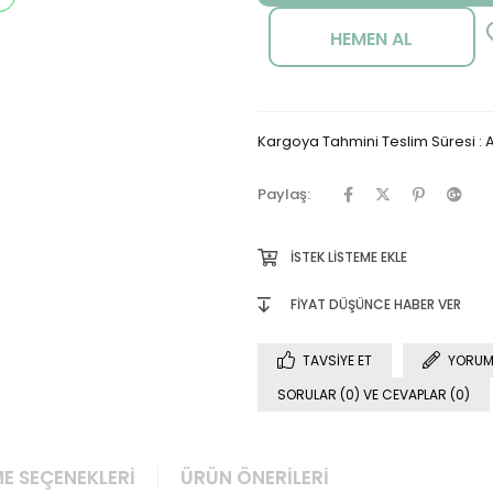
Kargoya Tahmini Teslim Süresi
:
A
Paylaş:
İSTEK LISTEME EKLE
FIYAT DÜŞÜNCE HABER VER
TAVSIYE ET
YORUM
SORULAR (0) VE CEVAPLAR (0)
E SEÇENEKLERI
ÜRÜN ÖNERILERI