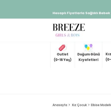
Hesaplı Fiyatlarla Sağlıklı Bebek
Kı
Outlet
Doğum Günü
(0-
(0-16 Yaş)
Kıyafetleri
Anasayfa
Kız Çocuk
Elbise Modell