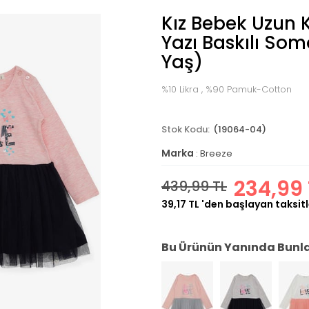
Kız Bebek Uzun K
Yazı Baskılı Som
Yaş)
%10 Likra , %90 Pamuk-Cotton
(19064-04)
Marka
:
Breeze
234,99 
439,99 TL
39,17 TL
'den başlayan taksitl
Bu Ürünün Yanında Bunlar