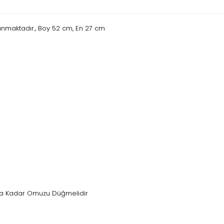
unmaktadır., Boy 52 cm, En 27 cm
Yaşa Kadar Omuzu Düğmelidir