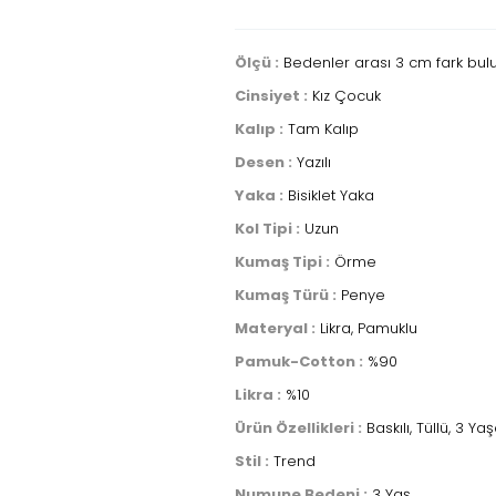
Ölçü :
Bedenler arası 3 cm fark bul
Cinsiyet :
Kız Çocuk
Kalıp :
Tam Kalıp
Desen :
Yazılı
Yaka :
Bisiklet Yaka
Kol Tipi :
Uzun
Kumaş Tipi :
Örme
Kumaş Türü :
Penye
Materyal :
Likra, Pamuklu
Pamuk-Cotton :
%90
Likra :
%10
Ürün Özellikleri :
Baskılı, Tüllü, 3 
Stil :
Trend
Numune Bedeni :
3 Yaş