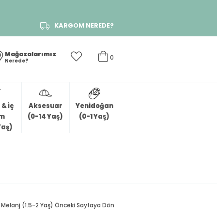
KARGOM NEREDE?
Mağazalarımız
0
Nerede?
& İç
Aksesuar
Yenidoğan
im
(0-14 Yaş)
(0-1 Yaş)
Yaş)
 Melanj (1.5-2 Yaş)
Önceki Sayfaya Dön