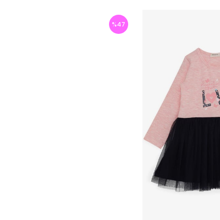
%
47
İndirim