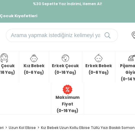
%30 Sepette Yaz İndirimi, Hemen Al!
İndirimlere ek %10 İndirimi Kap, Hemen Üye Ol!
 Çocuk Kıyafetleri
z Çocuk
Kız Bebek
Erkek Çocuk
Erkek Bebek
Pijama 
16 Yaş)
(0-6 Yaş)
(0-16 Yaş)
(0-6 Yaş)
Giy
(0-14 
Maksimum
Fiyat
(0-16 Yaş)
eri
Uzun Kol Elbise
Kız Bebek Uzun Kollu Elbise Tüllü Yazı Baskılı Somon