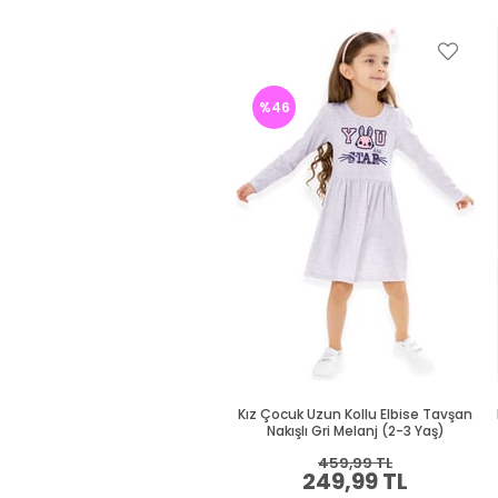
%46
Kız Çocuk Uzun Kollu Elbise Tavşan
Nakışlı Gri Melanj (2-3 Yaş)
459,99 TL
249,99 TL