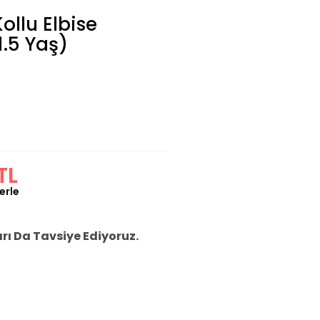
ollu Elbise
1.5 Yaş)
TL
erle
ı Da Tavsiye Ediyoruz.