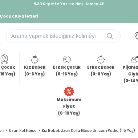
%30 Sepette Yaz İndirimi, Hemen Al!
İndirimlere ek %10 İndirimi Kap, Hemen Üye Ol!
 Çocuk Kıyafetleri
z Çocuk
Kız Bebek
Erkek Çocuk
Erkek Bebek
Pijama 
16 Yaş)
(0-6 Yaş)
(0-16 Yaş)
(0-6 Yaş)
Giy
(0-14 
Maksimum
Fiyat
(0-16 Yaş)
eri
Uzun Kol Elbise
Kız Bebek Uzun Kollu Elbise Unicorn Pudra (1.5 Yaş)