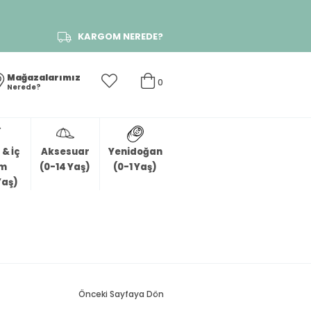
KARGOM NEREDE?
Mağazalarımız
0
Nerede?
& İç
Aksesuar
Yenidoğan
im
(0-14 Yaş)
(0-1 Yaş)
Yaş)
Önceki Sayfaya Dön