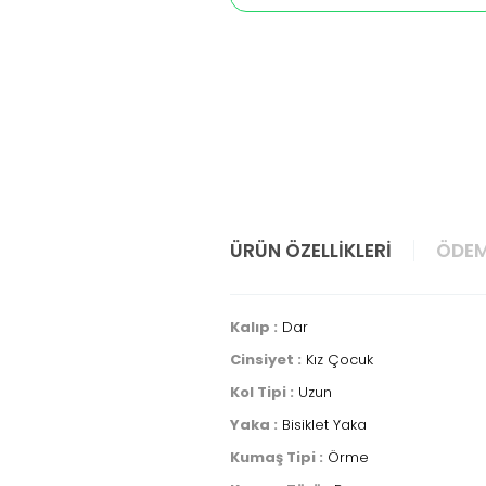
ÜRÜN ÖZELLIKLERI
ÖDEM
Kalıp :
Dar
Cinsiyet :
Kız Çocuk
Kol Tipi :
Uzun
Yaka :
Bisiklet Yaka
Kumaş Tipi :
Örme