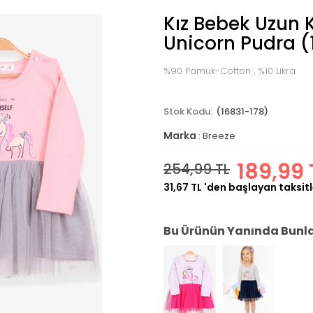
Kız Bebek Uzun K
Unicorn Pudra (
%90 Pamuk-Cotton , %10 Likra
(16831-178)
Marka
:
Breeze
189,99 
254,99 TL
31,67 TL
'den başlayan taksitl
Bu Ürünün Yanında Bunlar