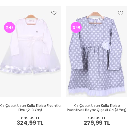
%47
%46
Kiz Çocuk Uzun Kollu Elbise Fiyonklu
Kız Çocuk Uzun Kollu Elbise
Ekru (2-3 Yaş)
Puantiyeli Beyaz Çiçekli Gri (3 Yaş)
609,99 TL
519,99 TL
324,99 TL
279,99 TL