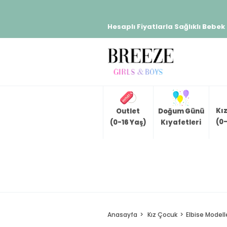
Hesaplı Fiyatlarla Sağlıklı Bebek
Kı
Outlet
Doğum Günü
(0-
(0-16 Yaş)
Kıyafetleri
Anasayfa
Kız Çocuk
Elbise Modell