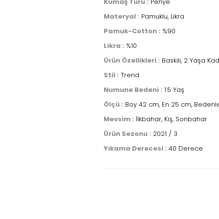
Kumaş Türü :
Penye
Materyal :
Pamuklu, Likra
Pamuk-Cotton :
%90
Likra :
%10
Ürün Özellikleri :
Baskılı, 2 Yaşa Ka
Stil :
Trend
Numune Bedeni :
1.5 Yaş
Ölçü :
Boy 42 cm, En 25 cm, Bedenle
Mevsim :
İlkbahar, Kış, Sonbahar
Ürün Sezonu :
2021 / 3
Yıkama Derecesi :
40 Derece