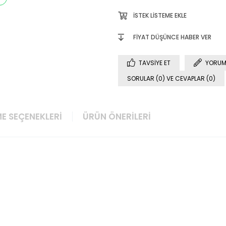
İSTEK LISTEME EKLE
FIYAT DÜŞÜNCE HABER VER
TAVSIYE ET
YORUM
SORULAR (0) VE CEVAPLAR (0)
E SEÇENEKLERI
ÜRÜN ÖNERILERI