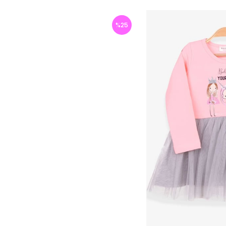
%
25
İndirim