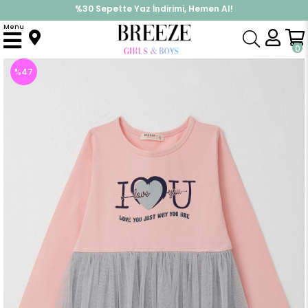
%30 Sepette Yaz İndirimi, Hemen Al!
İndirimlere ek %10 İndirimi Kap, Hemen Üye Ol!
Menu
Anasayfa
Kız Çocuk
Elbise Modelleri
Uzun Kol Elbise
Kız Çocuk Uzun Kollu Elbise Yazı Baskılı Tüllü Pembe (8 Yaş)
0
%
47
İndirim