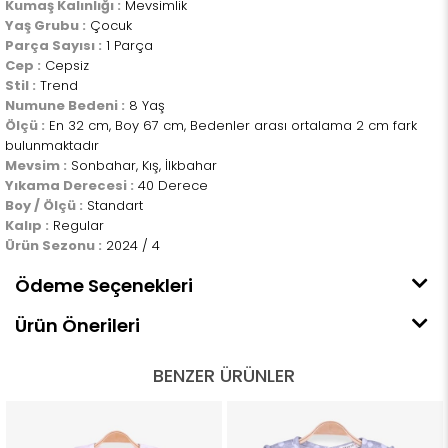
Kumaş Kalınlığı :
Mevsimlik
Yaş Grubu :
Çocuk
Parça Sayısı :
1 Parça
Cep :
Cepsiz
Stil :
Trend
Numune Bedeni :
8 Yaş
Ölçü :
En 32 cm, Boy 67 cm, Bedenler arası ortalama 2 cm fark
bulunmaktadır
Mevsim :
Sonbahar, Kış, İlkbahar
Yıkama Derecesi :
40 Derece
Boy / Ölçü :
Standart
Kalıp :
Regular
Ürün Sezonu :
2024 / 4
Ödeme Seçenekleri
Ürün Önerileri
BENZER ÜRÜNLER