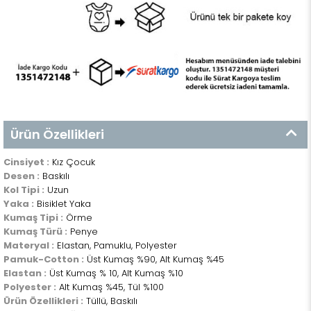
Ürün Özellikleri
Cinsiyet :
Kız Çocuk
Desen :
Baskılı
Kol Tipi :
Uzun
Yaka :
Bisiklet Yaka
Kumaş Tipi :
Örme
Kumaş Türü :
Penye
Materyal :
Elastan, Pamuklu, Polyester
Pamuk-Cotton :
Üst Kumaş %90, Alt Kumaş %45
Elastan :
Üst Kumaş % 10, Alt Kumaş %10
Polyester :
Alt Kumaş %45, Tül %100
Ürün Özellikleri :
Tüllü, Baskılı