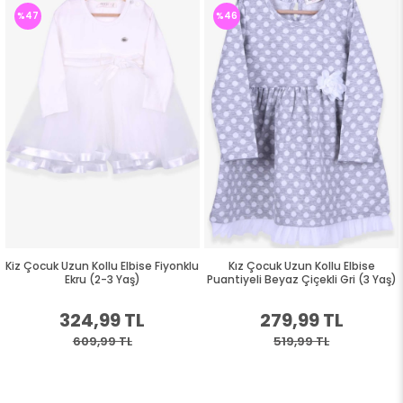
%47
%46
Kiz Çocuk Uzun Kollu Elbise Fiyonklu
Kız Çocuk Uzun Kollu Elbise
Ekru (2-3 Yaş)
Puantiyeli Beyaz Çiçekli Gri (3 Yaş)
324,99 TL
279,99 TL
609,99 TL
519,99 TL