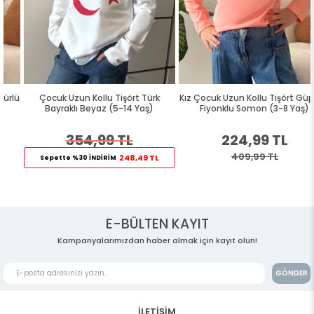
Çocuk Uzun Kollu Tişört Türk
Kız Çocuk Uzun Kollu Tişört Güpürlü
Bayraklı Beyaz (5-14 Yaş)
Fiyonklu Somon (3-8 Yaş)
354,99 TL
224,99 TL
409,99 TL
248,49 TL
Sepette %30 İNDİRİM
E-BÜLTEN KAYIT
Kampanyalarımızdan haber almak için kayıt olun!
GÖNDER
İLETİŞİM