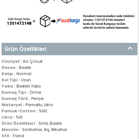
Ürün Özellikleri
Cinsiyet :
Kız Çocuk
Desen :
Baskılı
Kalıp :
Normal
Kol Tipi :
Uzun
Yaka :
Bisiklet Yaka
Kumaş Tipi :
Örme
Kumaş Türü :
Penye
Materyal :
Pamuklu, Likra
Pamuk-Cotton :
%90
Likra :
%10
Ürün Özellikleri :
Simli, Baskılı
Mevsim :
Sonbahar, Kış, İlkbahar
Stil :
Trend