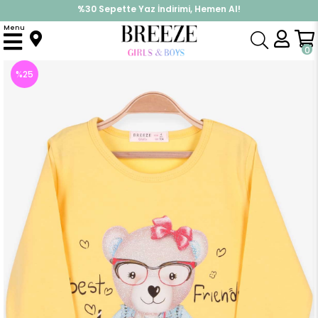
%30 Sepette Yaz İndirimi, Hemen Al!
İndirimlere ek %10 İndirimi Kap, Hemen Üye Ol!
Menu
Anasayfa
Kız Çocuk
Üst Giyim
Uzun Kollu Tişört
Kız Çocuk Uzun Kollu Tişört Ayıcıklı Sarı (4 Yaş)
0
%
25
İndirim