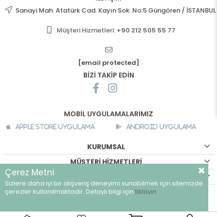
Sanayi Mah. Atatürk Cad. Kayın Sok. No:5 Güngören / İSTANBUL
Müşteri Hizmetleri:
+90 212 505 55 77
[email protected]
BİZİ TAKİP EDİN
MOBİL UYGULAMALARIMIZ
Apple Store Uygulama
Android Uygulama
KURUMSAL
MÜŞTERİ HİZMETLERİ
Çerez Metni
ALIŞVERİŞ BİLGİLERİ
Sizlere daha iyi bir alışveriş deneyimi sunabilmek için sitemizde
©
breeze.com.tr - Tüm hakları saklıdır.
çerezler kullanılmaktadır. Detaylı bilgi için
tıklayın