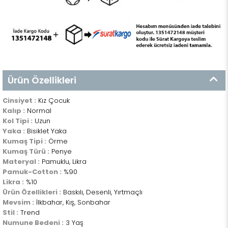
Ürün Özellikleri
Cinsiyet :
Kız Çocuk
Kalıp :
Normal
Kol Tipi :
Uzun
Yaka :
Bisiklet Yaka
Kumaş Tipi :
Örme
Kumaş Türü :
Penye
Materyal :
Pamuklu, Likra
Pamuk-Cotton :
%90
Likra :
%10
Ürün Özellikleri :
Baskılı, Desenli, Yırtmaçlı
Mevsim :
İlkbahar, Kış, Sonbahar
Stil :
Trend
Numune Bedeni :
3 Yaş