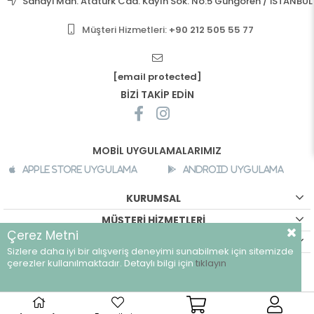
Sanayi Mah. Atatürk Cad. Kayın Sok. No:5 Güngören / İSTANBUL
Müşteri Hizmetleri:
+90 212 505 55 77
[email protected]
BİZİ TAKİP EDİN
MOBİL UYGULAMALARIMIZ
Apple Store Uygulama
Android Uygulama
KURUMSAL
MÜŞTERİ HİZMETLERİ
Çerez Metni
ALIŞVERİŞ BİLGİLERİ
Sizlere daha iyi bir alışveriş deneyimi sunabilmek için sitemizde
©
breeze.com.tr - Tüm hakları saklıdır.
çerezler kullanılmaktadır. Detaylı bilgi için
tıklayın