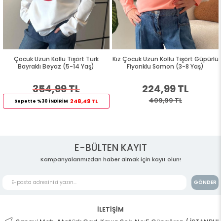
Çocuk Uzun Kollu Tişört Türk
Kız Çocuk Uzun Kollu Tişört Güpürlü
Bayraklı Beyaz (5-14 Yaş)
Fiyonklu Somon (3-8 Yaş)
354,99 TL
224,99 TL
409,99 TL
248,49 TL
Sepette %30 İNDİRİM
E-BÜLTEN KAYIT
Kampanyalarımızdan haber almak için kayıt olun!
GÖNDER
İLETİŞİM