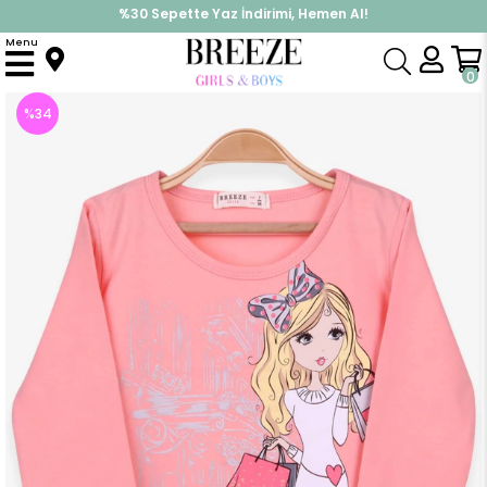
%30 Sepette Yaz İndirimi, Hemen Al!
İndirimlere ek %10 İndirimi Kap, Hemen Üye Ol!
Menu
Anasayfa
Kız Çocuk
Üst Giyim
Uzun Kollu Tişört
Kız Çocuk Uzun Kollu Tişört Bandanalı Kız Baskılı Somon (3 Yaş)
0
%
34
İndirim