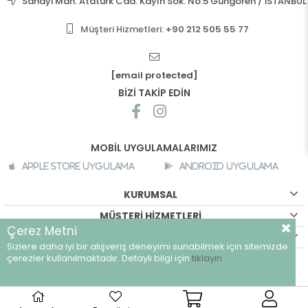
Sanayi Mah. Atatürk Cad. Kayın Sok. No:5 Güngören / İSTANBUL
Müşteri Hizmetleri:
+90 212 505 55 77
[email protected]
BİZİ TAKİP EDİN
MOBİL UYGULAMALARIMIZ
Apple Store Uygulama
Android Uygulama
KURUMSAL
MÜŞTERİ HİZMETLERİ
Çerez Metni
ALIŞVERİŞ BİLGİLERİ
Sizlere daha iyi bir alışveriş deneyimi sunabilmek için sitemizde
©
breeze.com.tr - Tüm hakları saklıdır.
çerezler kullanılmaktadır. Detaylı bilgi için
tıklayın