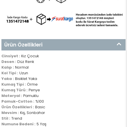
Ürün Özellikleri
Cinsiyet :
Kız Çocuk
Desen :
Düz Renk
Kalıp :
Normal
Kol Tipi :
Uzun
Yaka :
Bisiklet Yaka
Kumaş Tipi :
Örme
Kumaş Türü :
Penye
Materyal :
Pamuklu
Pamuk-Cotton :
%100
Ürün Özellikleri :
Basic
Mevsim :
Kış, Sonbahar
Stil :
Trend
Numune Bedeni :
5 Yaş