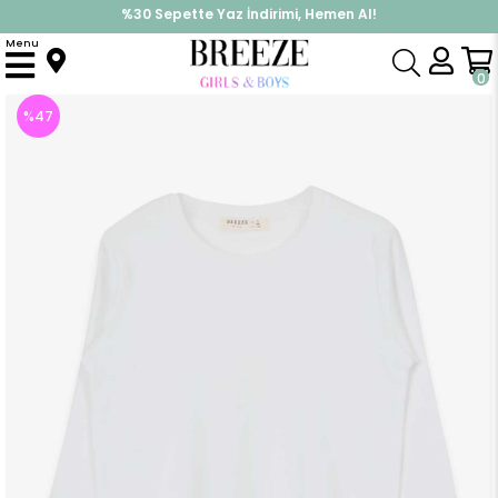
%30 Sepette Yaz İndirimi, Hemen Al!
İndirimlere ek %10 İndirimi Kap, Hemen Üye Ol!
Menu
Anasayfa
Kız Çocuk
Üst Giyim
Uzun Kollu Tişört
Kız Çocuk Uzun Kollu Tişört Basic Beyaz (8 Yaş)
0
%
47
İndirim