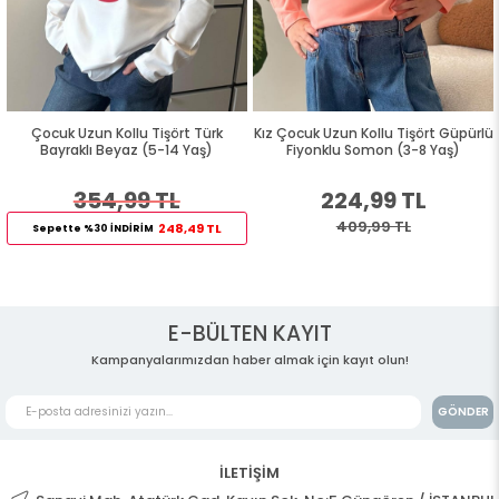
Çocuk Uzun Kollu Tişört Türk
Kız Çocuk Uzun Kollu Tişört Güpürlü
Bayraklı Beyaz (5-14 Yaş)
Fiyonklu Somon (3-8 Yaş)
354,99 TL
224,99 TL
409,99 TL
248,49 TL
Sepette %30 İNDİRİM
E-BÜLTEN KAYIT
Kampanyalarımızdan haber almak için kayıt olun!
GÖNDER
İLETİŞİM