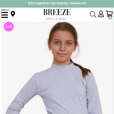
%30 Sepette Yaz İndirimi, Hemen Al!
İndirimlere ek %10 İndirimi Kap, Hemen Üye Ol!
Menu
Anasayfa
Kız Çocuk
Üst Giyim
Uzun Kollu Tişört
Kız Çocuk Uzun Kollu Tişört Basic Gri Melanj (10 Yaş)
0
%
46
İndirim