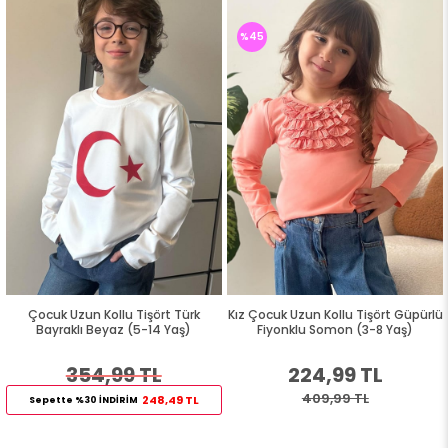
%45
Çocuk Uzun Kollu Tişört Türk
Kız Çocuk Uzun Kollu Tişört Güpürlü
Bayraklı Beyaz (5-14 Yaş)
Fiyonklu Somon (3-8 Yaş)
354,99 TL
224,99 TL
409,99 TL
248,49 TL
Sepette %30 İNDİRİM