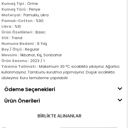
Kumaş Tipi :
Örme
Kumaş Türü :
Penye
Materyal :
Pamuklu, Likra
Pamuk-Cotton :
%90
Likra :
%10
Ürün Özellikleri :
Basic
Stil :
Trend
Numune Bedeni :
9 Yaş
Boy / Ölçü :
Regular
Mevsim :
İlkbahar, Kış, Sonbahar
Ürün Sezonu :
2023 / 1
Yıkama Talimatı :
Maksimum 30 °C sıcaklıkta yıkayınız. Ağartıcı
kullanmayınız. Tamburlu kurutma yapmayınız. Düşük sıcaklıkta
ütüleyiniz. Kuru temizleme yapılabilir.
Ödeme Seçenekleri
Ürün Önerileri