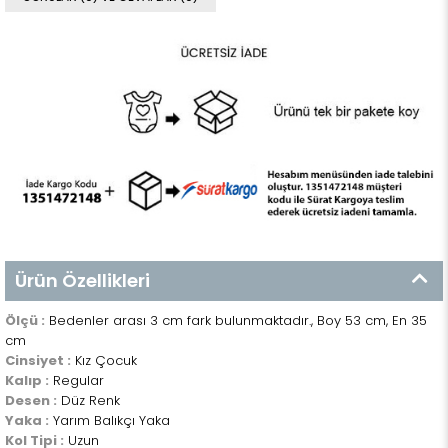
Ürün Özellikleri
Ölçü :
Bedenler arası 3 cm fark bulunmaktadır., Boy 53 cm, En 35
cm
Cinsiyet :
Kız Çocuk
Kalıp :
Regular
Desen :
Düz Renk
Yaka :
Yarım Balıkçı Yaka
Kol Tipi :
Uzun