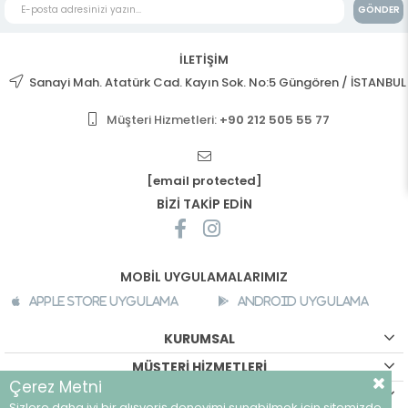
GÖNDER
İLETİŞİM
Sanayi Mah. Atatürk Cad. Kayın Sok. No:5 Güngören / İSTANBUL
Müşteri Hizmetleri:
+90 212 505 55 77
[email protected]
BİZİ TAKİP EDİN
MOBİL UYGULAMALARIMIZ
Apple Store Uygulama
Android Uygulama
KURUMSAL
MÜŞTERİ HİZMETLERİ
Çerez Metni
ALIŞVERİŞ BİLGİLERİ
Sizlere daha iyi bir alışveriş deneyimi sunabilmek için sitemizde