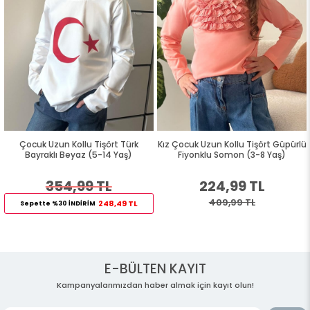
Çocuk Uzun Kollu Tişört Türk
Kız Çocuk Uzun Kollu Tişört Güpürlü
Bayraklı Beyaz (5-14 Yaş)
Fiyonklu Somon (3-8 Yaş)
354,99 TL
224,99 TL
409,99 TL
248,49 TL
Sepette %30 İNDİRİM
E-BÜLTEN KAYIT
Kampanyalarımızdan haber almak için kayıt olun!