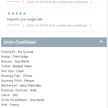
**** ****
|
2023-12-05T10:14:30 undefined undefined
|
Hepsini çok beğendik
**** ****
|
2023-12-05T10:14:10 undefined undefined
|
Ürün Özellikleri
Cinsiyet :
Kız Çocuk
Kalıp :
Tam Kalıp
Desen :
Düz Renk
Yaka :
Bisiklet Yaka
Kol Tipi :
Uzun
Kumaş Tipi :
Örme
Kumaş Türü :
Penye
Materyal :
Likra, Pamuklu
Pamuk-Cotton :
%90
Likra :
%10
Ürün Özellikleri :
Düz Renk
Stil :
Trend