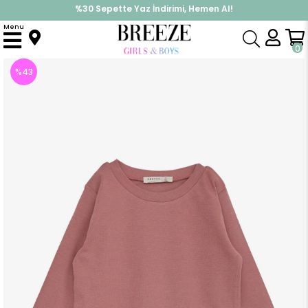
İndirimlere ek %10 İndirimi Kap, Hemen Üye Ol!
%30 Sepette Yaz İndirimi, Hemen Al!
Menu
Anasayfa
Kız Çocuk
Üst Giyim
Uzun Kollu Tişört
Kız Bebek Uzun Kollu Tişört Basic Gülkurusu (1 Yaş)
0
%
43
İndirim