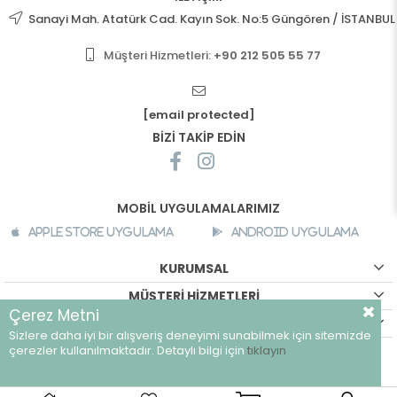
Sanayi Mah. Atatürk Cad. Kayın Sok. No:5 Güngören / İSTANBUL
Müşteri Hizmetleri:
+90 212 505 55 77
[email protected]
BİZİ TAKİP EDİN
MOBİL UYGULAMALARIMIZ
Apple Store Uygulama
Android Uygulama
KURUMSAL
MÜŞTERİ HİZMETLERİ
Çerez Metni
ALIŞVERİŞ BİLGİLERİ
Sizlere daha iyi bir alışveriş deneyimi sunabilmek için sitemizde
©
breeze.com.tr - Tüm hakları saklıdır.
çerezler kullanılmaktadır. Detaylı bilgi için
tıklayın