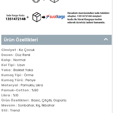
Ürün Özellikleri
Cinsiyet :
Kız Çocuk
Desen :
Düz Renk
Kalıp :
Normal
Kol Tipi :
Uzun
Yaka :
Bisiklet Yaka
Kumaş Tipi :
Örme
Kumaş Türü :
Penye
Materyal :
Pamuklu, Likra
Pamuk-Cotton :
%90
Likra :
%10
Ürün Özellikleri :
Basic, Çıtçıtlı, Güpürlü
Mevsim :
Sonbahar, Kış, İlkbahar
Stil :
Trend