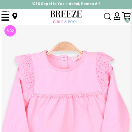
%30 Sepette Yaz İndirimi, Hemen Al!
İndirimlere ek %10 İndirimi Kap, Hemen Üye Ol!
Menu
Anasayfa
Kız Çocuk
Üst Giyim
Uzun Kollu Tişört
Kız Çocuk Uzun Kollu Tişört Basic Pudra (1 Yaş)
0
%
32
İndirim