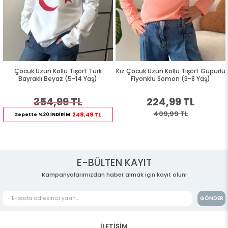
Çocuk Uzun Kollu Tişört Türk
Kız Çocuk Uzun Kollu Tişört Güpürlü
Bayraklı Beyaz (5-14 Yaş)
Fiyonklu Somon (3-8 Yaş)
354,99 TL
224,99 TL
409,99 TL
248,49 TL
Sepette %30 İNDİRİM
E-BÜLTEN KAYIT
Kampanyalarımızdan haber almak için kayıt olun!
GÖNDER
İLETİŞİM