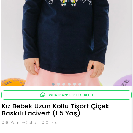
WHATSAPP DESTEK HATTI
Kız Bebek Uzun Kollu Tişört Çiçek
Baskılı Lacivert (1.5 Yaş)
%90 Pamuk-Cotton , %10 Likra