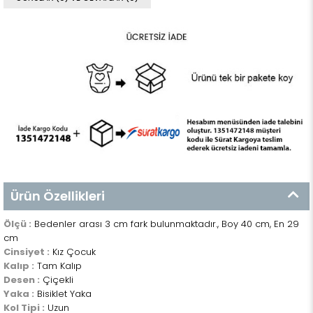
Ürün Özellikleri
Ölçü :
Bedenler arası 3 cm fark bulunmaktadır., Boy 40 cm, En 29
cm
Cinsiyet :
Kız Çocuk
Kalıp :
Tam Kalıp
Desen :
Çiçekli
Yaka :
Bisiklet Yaka
Kol Tipi :
Uzun