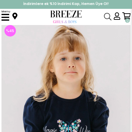
İndirimlere ek %10 İndirimi Kap, Hemen Üye Ol!
%30 Sepette Yaz İndirimi, Hemen Al!
Menu
Anasayfa
Kız Çocuk
Üst Giyim
Uzun Kollu Tişört
Kız Bebek Uzun Kollu Tişört Çiçek Baskılı Lacivert (1.5 Yaş)
0
%
45
İndirim