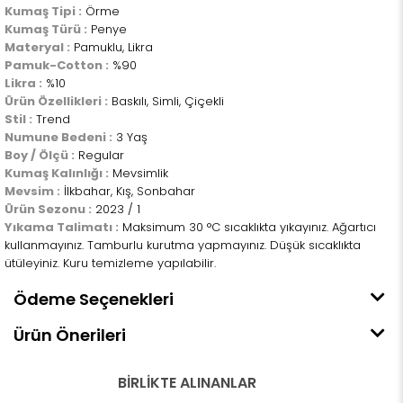
Kumaş Tipi :
Örme
Kumaş Türü :
Penye
Materyal :
Pamuklu, Likra
Pamuk-Cotton :
%90
Likra :
%10
Ürün Özellikleri :
Baskılı, Simli, Çiçekli
Stil :
Trend
Numune Bedeni :
3 Yaş
Boy / Ölçü :
Regular
Kumaş Kalınlığı :
Mevsimlik
Mevsim :
İlkbahar, Kış, Sonbahar
Ürün Sezonu :
2023 / 1
Yıkama Talimatı :
Maksimum 30 °C sıcaklıkta yıkayınız. Ağartıcı
kullanmayınız. Tamburlu kurutma yapmayınız. Düşük sıcaklıkta
ütüleyiniz. Kuru temizleme yapılabilir.
Ödeme Seçenekleri
Ürün Önerileri