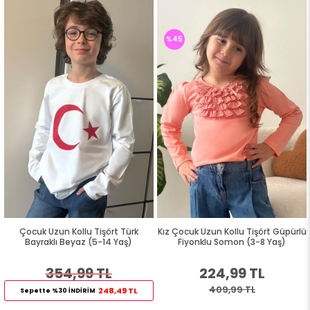
%45
Çocuk Uzun Kollu Tişört Türk
Kız Çocuk Uzun Kollu Tişört Güpürlü
Bayraklı Beyaz (5-14 Yaş)
Fiyonklu Somon (3-8 Yaş)
354,99 TL
224,99 TL
409,99 TL
248,49 TL
Sepette %30 İNDİRİM