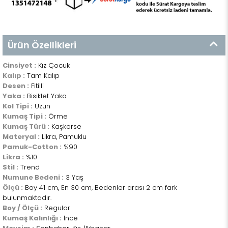
Ürün Özellikleri
Cinsiyet :
Kız Çocuk
Kalıp :
Tam Kalıp
Desen :
Fitilli
Yaka :
Bisiklet Yaka
Kol Tipi :
Uzun
Kumaş Tipi :
Örme
Kumaş Türü :
Kaşkorse
Materyal :
Likra, Pamuklu
Pamuk-Cotton :
%90
Likra :
%10
Stil :
Trend
Numune Bedeni :
3 Yaş
Ölçü :
Boy 41 cm, En 30 cm, Bedenler arası 2 cm fark
bulunmaktadır.
Boy / Ölçü :
Regular
Kumaş Kalınlığı :
İnce