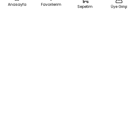
Sanayi Mah. Atatürk Cad. Kayın Sok. No:5 Güngören / İSTANBUL
Anasayfa
Favorilerim
Sepetim
Üye Girişi
Müşteri Hizmetleri:
+90 212 505 55 77
[email protected]
BİZİ TAKİP EDİN
MOBİL UYGULAMALARIMIZ
Apple Store Uygulama
Android Uygulama
KURUMSAL
MÜŞTERİ HİZMETLERİ
ALIŞVERİŞ BİLGİLERİ
©
breeze.com.tr - Tüm hakları saklıdır.