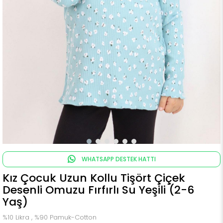
WHATSAPP DESTEK HATTI
Kız Çocuk Uzun Kollu Tişört Çiçek
Desenli Omuzu Fırfırlı Su Yeşili (2-6
Yaş)
%10 Likra , %90 Pamuk-Cotton