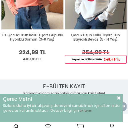
işört Güpürlü
Çocuk Uzun Kollu Tişört Türk
Kız Çocuk Uzun Kollu Ti
3-8 Yaş)
Bayraklı Beyaz (5-14 Yaş)
Fiyonklu Somon (3
TL
354,99 TL
224,99 
L
409,99 TL
248,49 TL
Sepette %30 İNDİRİM
E-BÜLTEN KAYIT
Kampanyalarımızdan haber almak için kayıt olun!
Çerez Metni
Sizlere daha iyi bir alışveriş deneyimi sunabilmek için sitemizde
GÖNDER
çerezler kullanılmaktadır. Detaylı bilgi için
tıklayın
İLETİŞİM