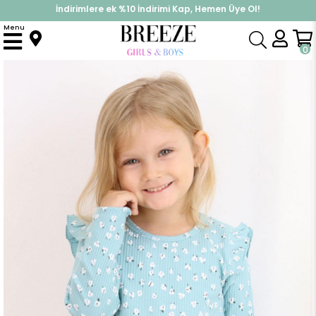
İndirimlere ek %10 İndirimi Kap, Hemen Üye Ol!
%30 Sepette Yaz İndirimi, Hemen Al!
Menu
Anasayfa
Kız Çocuk
Üst Giyim
Uzun Kollu Tişört
Kız Çocuk Uzun Kollu Tişört Çiçek Desenli Omuzu Fırfırlı Su Yeşili (2-6 Yaş)
0