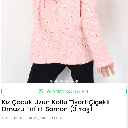
WHATSAPP DESTEK HATTI
Kız Çocuk Uzun Kollu Tişört Çiçekli
Omuzu Fırfırlı Somon (3 Yaş)
%90 Pamuk-Cotton , %10 Elastan