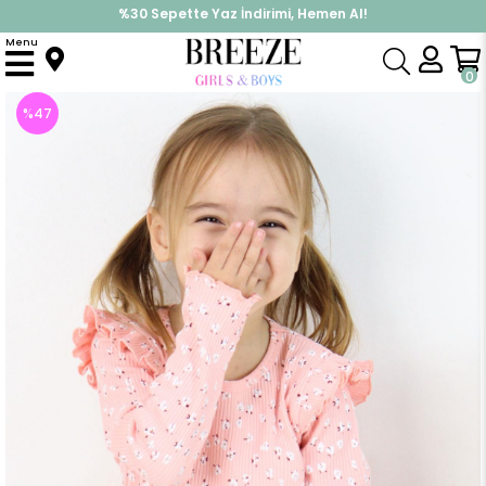
%30 Sepette Yaz İndirimi, Hemen Al!
İndirimlere ek %10 İndirimi Kap, Hemen Üye Ol!
Menu
Anasayfa
Kız Çocuk
Üst Giyim
Uzun Kollu Tişört
Kız Çocuk Uzun Kollu Tişört Çiçekli Omuzu Fırfırlı Somon (3 Yaş)
0
%
47
İndirim