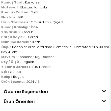
Kumaş Türü :
Kaşkorse
Materyal :
Elastan, Pamuklu
Pamuk-Cotton :
%90
Elastan :
%10
Ürün Özellikleri :
Omuzu Fırfırlı, Çiçekli
Kumaş Kalınlığı :
İnce
Yaş Grubu :
Çocuk
Parça Sayısı :
1 Parça
Numune Bedeni :
3 Yaş
Ölçü :
Bedenler arası ortalama 3 cm fark bulunmaktadır, En 30 cm,
Boy 41 cm
Mevsim :
Sonbahar, Kış, İlkbahar
Boy / Ölçü :
Regular
Yıkama Derecesi :
40 Derece
Stil :
Günlük
Kalıp :
Regular
Ürün Sezonu :
2024 / 3
Ödeme Seçenekleri
Ürün Önerileri