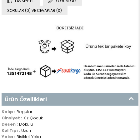
TAVSIYE ET
YORUM YAZ
SORULAR (0) VE CEVAPLAR (0)
Ürün Özellikleri
Kalıp :
Regular
Cinsiyet :
Kız Çocuk
Desen :
Dokulu
Kol Tipi :
Uzun
Yaka :
Bisiklet Yaka