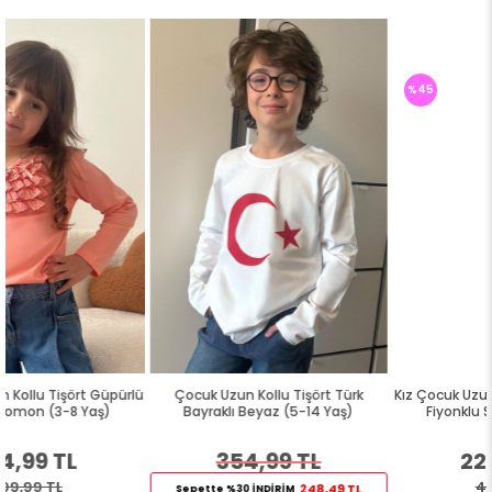
%45
lü
Çocuk Uzun Kollu Tişört Türk
Kız Çocuk Uzun Kollu Tişört Güpürl
Bayraklı Beyaz (5-14 Yaş)
Fiyonklu Somon (3-8 Yaş)
354,99 TL
224,99 TL
409,99 TL
248,49 TL
Sepette %30 İNDİRİM