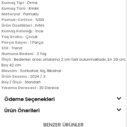
Kumaş Tipi :
Örme
Kumaş Türü :
Krinkıl
Materyal :
Pamuklu
Pamuk-Cotton :
%100
Ürün Özellikleri :
Fırfırlı
Kumaş Kalınlığı :
İnce
Yaş Grubu :
Çocuk
Parça Sayısı :
1 Parça
Stil :
Trend
Numune Bedeni :
3 Yaş
Ölçü :
Bedenler arası ortalama 2 cm fark bulunmaktadır, En 29 cm,
Boy 42 cm
Mevsim :
Sonbahar, Kış, İlkbahar
Ürün Sezonu :
2024 / 3
Boy / Ölçü :
Standart
Yıkama Derecesi :
30 Derece
Ödeme Seçenekleri
Ürün Önerileri
BENZER ÜRÜNLER