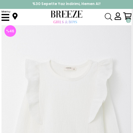
%30 Sepette Yaz İndirimi, Hemen Al!
İndirimlere ek %10 İndirimi Kap, Hemen Üye Ol!
Menu
Anasayfa
Kız Çocuk
Üst Giyim
Uzun Kollu Tişört
Kız Çocuk Uzun Kollu Tişört Fırfırlı Armalı Beyaz (3 Yaş)
0
%
46
İndirim