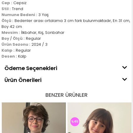
Cep :
Cepsiz
Stil :
Trend
Numune Bedeni :
3 Yaş
Ölçü :
Bedenler arası ortalama 3 cm fark bulunmaktadır, En 31 cm,
Boy 42 cm
Mevsim :
İlkbahar, Kış, Sonbahar
Boy / Ölçü :
Regular
Ürün Sezonu :
2024 / 3
Kalıp :
Regular
Desen :
Kalp
Ödeme Seçenekleri
Ürün Önerileri
BENZER ÜRÜNLER
%45