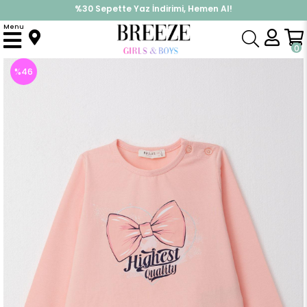
%30 Sepette Yaz İndirimi, Hemen Al!
İndirimlere ek %10 İndirimi Kap, Hemen Üye Ol!
Menu
Anasayfa
Kız Çocuk
Üst Giyim
Uzun Kollu Tişört
Kız Çocuk Uzun Kollu Tişört Fiyonk Baskılı Somon (3 Yaş)
0
%
46
İndirim