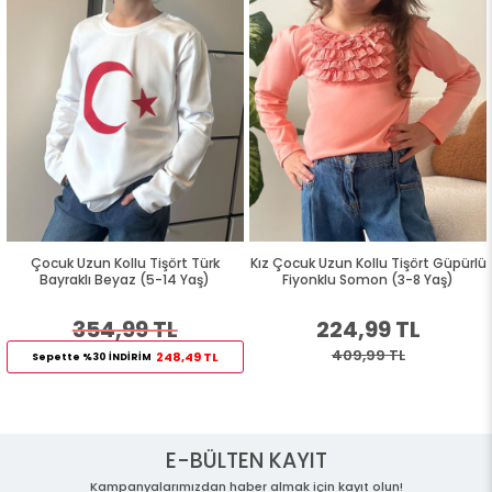
Çocuk Uzun Kollu Tişört Türk
Kız Çocuk Uzun Kollu Tişört Güpürlü
Bayraklı Beyaz (5-14 Yaş)
Fiyonklu Somon (3-8 Yaş)
354,99 TL
224,99 TL
409,99 TL
248,49 TL
Sepette %30 İNDİRİM
E-BÜLTEN KAYIT
Kampanyalarımızdan haber almak için kayıt olun!