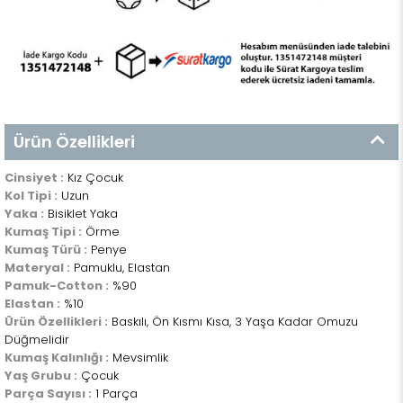
Ürün Özellikleri
Cinsiyet :
Kız Çocuk
Kol Tipi :
Uzun
Yaka :
Bisiklet Yaka
Kumaş Tipi :
Örme
Kumaş Türü :
Penye
Materyal :
Pamuklu, Elastan
Pamuk-Cotton :
%90
Elastan :
%10
Ürün Özellikleri :
Baskılı, Ön Kısmı Kısa, 3 Yaşa Kadar Omuzu
Düğmelidir
Kumaş Kalınlığı :
Mevsimlik
Yaş Grubu :
Çocuk
Parça Sayısı :
1 Parça