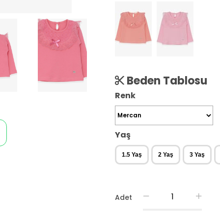
Beden Tablosu
Renk
Yaş
1.5 Yaş
2 Yaş
3 Yaş
Adet