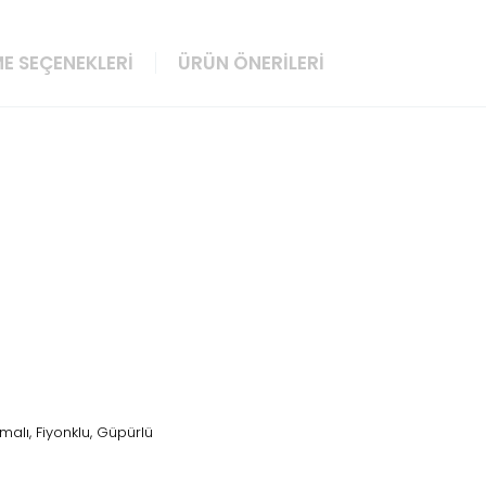
E SEÇENEKLERI
ÜRÜN ÖNERILERI
malı, Fiyonklu, Güpürlü