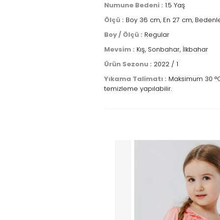
Numune Bedeni :
1.5 Yaş
Ölçü :
Boy 36 cm, En 27 cm, Bedenle
Boy / Ölçü :
Regular
Mevsim :
Kış, Sonbahar, İlkbahar
Ürün Sezonu :
2022 / 1
Yıkama Talimatı :
Maksimum 30 °C sı
temizleme yapılabilir.