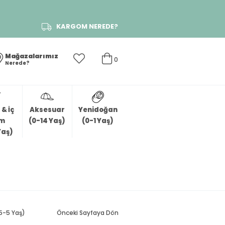
KARGOM NEREDE?
Mağazalarımız
0
Nerede?
& İç
Aksesuar
Yenidoğan
im
(0-14 Yaş)
(0-1 Yaş)
Yaş)
.5-5 Yaş)
Önceki Sayfaya Dön