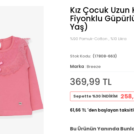
Kız Çocuk Uzun K
Fiyonklu Güpürl
Yaş)
%90 Pamuk-Cotton , %10 Likra
(17808-663)
Marka
:
Breeze
369,99 TL
258,
Sepette %30 İNDİRİM
61,66 TL
'den başlayan taksitl
Bu Ürünün Yanında Bunlar