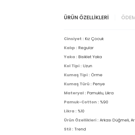
ÜRÜN ÖZELLIKLERI
ÖDEM
Cinsiyet :
Kız Çocuk
Kalıp :
Regular
Yaka :
Bisiklet Yaka
Kol Tipi :
Uzun
Kumaş Tipi :
Örme
Kumaş Türü :
Penye
Materyal :
Pamuklu, Likra
Pamuk-Cotton :
%90
Likra :
%10
Ürün Özellikleri :
Arkası Düğmeli, Ar
Stil :
Trend