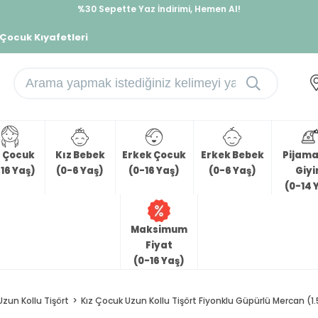
%30 Sepette Yaz İndirimi, Hemen Al!
İndirimlere ek %10 İndirimi Kap, Hemen Üye Ol!
 Çocuk Kıyafetleri
z Çocuk
Kız Bebek
Erkek Çocuk
Erkek Bebek
Pijama 
16 Yaş)
(0-6 Yaş)
(0-16 Yaş)
(0-6 Yaş)
Giy
(0-14 
Maksimum
Fiyat
(0-16 Yaş)
Uzun Kollu Tişört
Kız Çocuk Uzun Kollu Tişört Fiyonklu Güpürlü Mercan (1