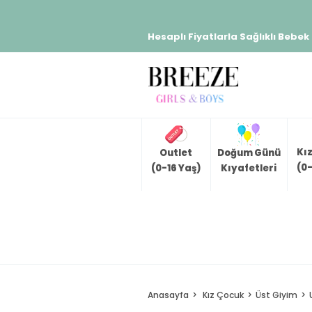
Hesaplı Fiyatlarla Sağlıklı Bebek
Kı
Outlet
Doğum Günü
(0-
(0-16 Yaş)
Kıyafetleri
Anasayfa
Kız Çocuk
Üst Giyim