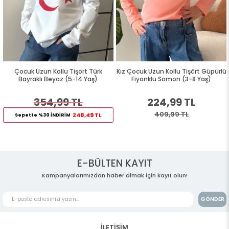
Çocuk Uzun Kollu Tişört Türk
Kız Çocuk Uzun Kollu Tişört Güpürlü
Bayraklı Beyaz (5-14 Yaş)
Fiyonklu Somon (3-8 Yaş)
354,99 TL
224,99 TL
409,99 TL
248,49 TL
Sepette %30 İNDİRİM
E-BÜLTEN KAYIT
Kampanyalarımızdan haber almak için kayıt olun!
GÖNDER
İLETİŞİM