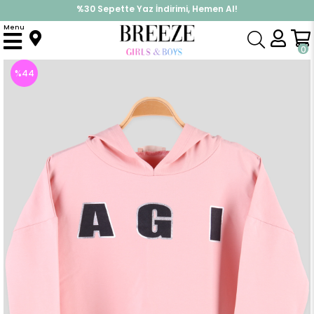
%30 Sepette Yaz İndirimi, Hemen Al!
İndirimlere ek %10 İndirimi Kap, Hemen Üye Ol!
Menu
Anasayfa
Kız Çocuk
Üst Giyim
Uzun Kollu Tişört
Kız Çocuk Uzun Kollu Tişört Göbek Üstü Kapüşonlu Pembe (8-14 Yaş)
0
%
44
İndirim