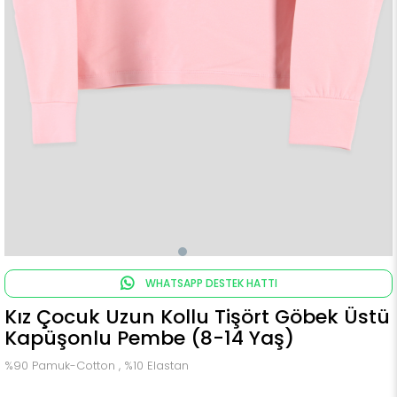
WHATSAPP DESTEK HATTI
Kız Çocuk Uzun Kollu Tişört Göbek Üstü
Kapüşonlu Pembe (8-14 Yaş)
%90 Pamuk-Cotton , %10 Elastan