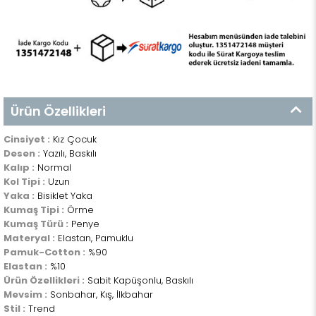
Ürün Özellikleri
Cinsiyet :
Kız Çocuk
Desen :
Yazılı, Baskılı
Kalıp :
Normal
Kol Tipi :
Uzun
Yaka :
Bisiklet Yaka
Kumaş Tipi :
Örme
Kumaş Türü :
Penye
Materyal :
Elastan, Pamuklu
Pamuk-Cotton :
%90
Elastan :
%10
Ürün Özellikleri :
Sabit Kapüşonlu, Baskılı
Mevsim :
Sonbahar, Kış, İlkbahar
Stil :
Trend