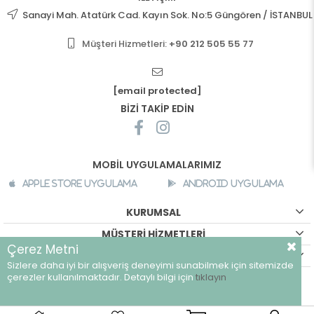
Sanayi Mah. Atatürk Cad. Kayın Sok. No:5 Güngören / İSTANBUL
Müşteri Hizmetleri:
+90 212 505 55 77
[email protected]
BİZİ TAKİP EDİN
MOBİL UYGULAMALARIMIZ
Apple Store Uygulama
Android Uygulama
KURUMSAL
MÜŞTERİ HİZMETLERİ
Çerez Metni
ALIŞVERİŞ BİLGİLERİ
Sizlere daha iyi bir alışveriş deneyimi sunabilmek için sitemizde
©
breeze.com.tr - Tüm hakları saklıdır.
çerezler kullanılmaktadır. Detaylı bilgi için
tıklayın