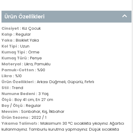
Ürün Özellikleri
Cinsiyet :
Kız Çocuk
Kalıp :
Regular
Yaka :
Bisiklet Yaka
Kol Tipi :
Uzun
Kumaş Tipi :
Örme
Kumaş Türü :
Penye
Materyal :
Likra, Pamuklu
Pamuk-Cotton :
%90
Likra :
%10
Ürün Özellikleri :
Arkası Düğmeli, Güpürlü, Fırfırlı
Stil :
Trend
Numune Bedeni :
3 Yaş
Ölçü :
Boy 41 cm, En 27 cm
Boy / Ölçü :
Regular
Mevsim :
Sonbahar, Kış, İlkbahar
Ürün Sezonu :
2022 / 1
Yıkama Talimatı :
Maksimum 30 °C sıcaklıkta yıkayınız. Ağartıcı
kullanmayınız. Tamburlu kurutma yapmayınız. Düşük sıcaklıkta