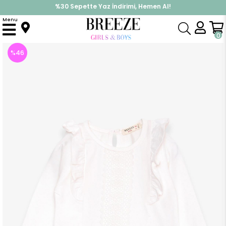
%30 Sepette Yaz İndirimi, Hemen Al!
İndirimlere ek %10 İndirimi Kap, Hemen Üye Ol!
Menu
Anasayfa
Kız Çocuk
Üst Giyim
Uzun Kollu Tişört
Kız Çocuk Uzun Kollu Tişört Güpürlü Fırfırlı Ekru (3 Yaş)
0
%
46
İndirim