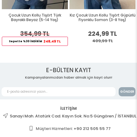
Çocuk Uzun Kollu Tişört Türk
Kız Çocuk Uzun Kollu Tişört Güpürlü
Bayraklı Beyaz (5-14 Yaş)
Fiyonklu Somon (3-8 Yaş)
354,99 TL
224,99 TL
409,99 TL
248,49 TL
Sepette %30 İNDİRİM
E-BÜLTEN KAYIT
Kampanyalarımızdan haber almak için kayıt olun!
GÖNDER
İLETİŞİM
Sanayi Mah. Atatürk Cad. Kayın Sok. No:5 Güngören / İSTANBUL
Müşteri Hizmetleri:
+90 212 505 55 77