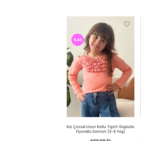
%45
Kız Çocuk Uzun Kollu Tişört Güpürlü
Fiyonklu Somon (3-8 Yaş)
409,99 TL