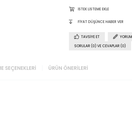
İSTEK LISTEME EKLE
FIYAT DÜŞÜNCE HABER VER
TAVSIYE ET
YORUM
SORULAR (0) VE CEVAPLAR (0)
E SEÇENEKLERI
ÜRÜN ÖNERILERI