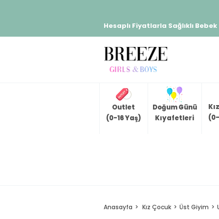
Hesaplı Fiyatlarla Sağlıklı Bebek
Kı
Outlet
Doğum Günü
(0-
(0-16 Yaş)
Kıyafetleri
Anasayfa
Kız Çocuk
Üst Giyim