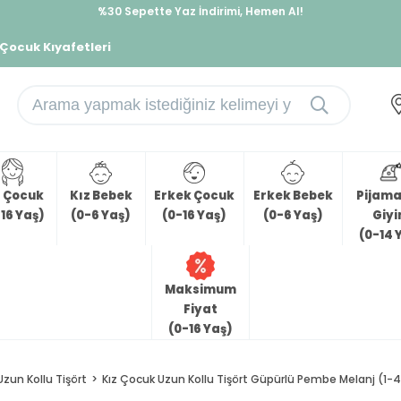
%30 Sepette Yaz İndirimi, Hemen Al!
İndirimlere ek %10 İndirimi Kap, Hemen Üye Ol!
 Çocuk Kıyafetleri
z Çocuk
Kız Bebek
Erkek Çocuk
Erkek Bebek
Pijama 
16 Yaş)
(0-6 Yaş)
(0-16 Yaş)
(0-6 Yaş)
Giy
(0-14 
Maksimum
Fiyat
(0-16 Yaş)
Uzun Kollu Tişört
Kız Çocuk Uzun Kollu Tişört Güpürlü Pembe Melanj (1-4