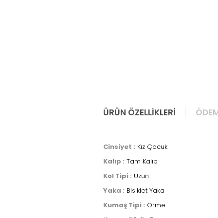
ÜRÜN ÖZELLIKLERI
ÖDEM
Cinsiyet :
Kız Çocuk
Kalıp :
Tam Kalıp
Kol Tipi :
Uzun
Yaka :
Bisiklet Yaka
Kumaş Tipi :
Örme