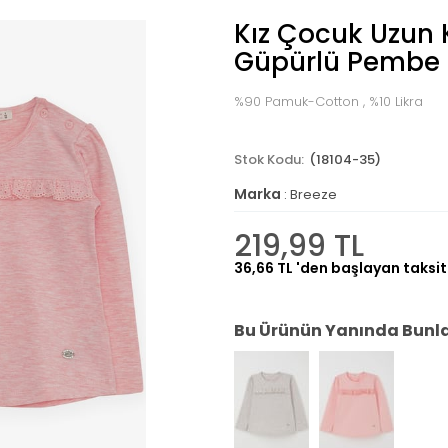
Kız Çocuk Uzun K
Güpürlü Pembe 
%90 Pamuk-Cotton , %10 Likra
(18104-35)
Marka
:
Breeze
219,99 TL
36,66 TL
'den başlayan taksit
Bu Ürünün Yanında Bunlar