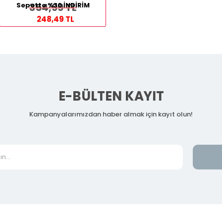
Sepette %30 İNDİRİM
354,99 TL
248,49 TL
E-BÜLTEN KAYIT
Kampanyalarımızdan haber almak için kayıt olun!