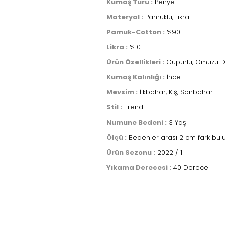
Kumaş Türü :
Penye
Materyal :
Pamuklu, Likra
Pamuk-Cotton :
%90
Likra :
%10
Ürün Özellikleri :
Güpürlü, Omuzu Dü
Kumaş Kalınlığı :
İnce
Mevsim :
İlkbahar, Kış, Sonbahar
Stil :
Trend
Numune Bedeni :
3 Yaş
Ölçü :
Bedenler arası 2 cm fark bul
Ürün Sezonu :
2022 / 1
Yıkama Derecesi :
40 Derece