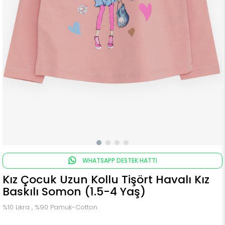
WHATSAPP DESTEK HATTI
Kız Çocuk Uzun Kollu Tişört Havalı Kız
Baskılı Somon (1.5-4 Yaş)
%10 Likra , %90 Pamuk-Cotton