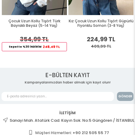
Çocuk Uzun Kollu Tişört Türk
Kız Çocuk Uzun Kollu Tişört Güpürlü
Bayraklı Beyaz (5-14 Yaş)
Fiyonklu Somon (3-8 Yaş)
354,99 TL
224,99 TL
409,99 TL
248,49 TL
Sepette %30 İNDİRİM
E-BÜLTEN KAYIT
Kampanyalarımızdan haber almak için kayıt olun!
GÖNDER
İLETİŞİM
Sanayi Mah. Atatürk Cad. Kayın Sok. No:5 Güngören / İSTANBUL
Müşteri Hizmetleri:
+90 212 505 55 77