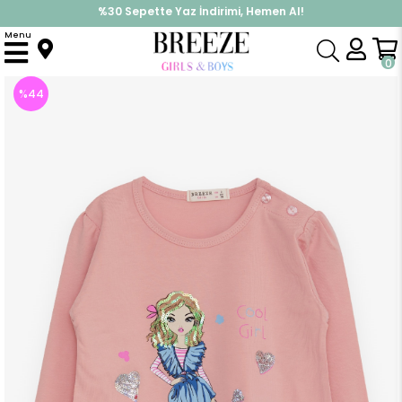
İndirimlere ek %10 İndirimi Kap, Hemen Üye Ol!
%30 Sepette Yaz İndirimi, Hemen Al!
Menu
Anasayfa
Kız Çocuk
Üst Giyim
Uzun Kollu Tişört
Kız Çocuk Uzun Kollu Tişört Havalı Kız Baskılı Somon (1.5-4 Yaş)
0
%
44
İndirim