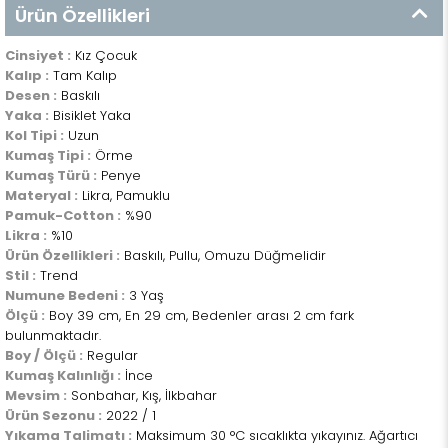
Ürün Özellikleri
Cinsiyet :
Kız Çocuk
Kalıp :
Tam Kalıp
Desen :
Baskılı
Yaka :
Bisiklet Yaka
Kol Tipi :
Uzun
Kumaş Tipi :
Örme
Kumaş Türü :
Penye
Materyal :
Likra, Pamuklu
Pamuk-Cotton :
%90
Likra :
%10
Ürün Özellikleri :
Baskılı, Pullu, Omuzu Düğmelidir
Stil :
Trend
Numune Bedeni :
3 Yaş
Ölçü :
Boy 39 cm, En 29 cm, Bedenler arası 2 cm fark
bulunmaktadır.
Boy / Ölçü :
Regular
Kumaş Kalınlığı :
İnce
Mevsim :
Sonbahar, Kış, İlkbahar
Ürün Sezonu :
2022 / 1
Yıkama Talimatı :
Maksimum 30 °C sıcaklıkta yıkayınız. Ağartıcı