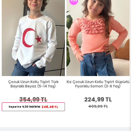
%45
Çocuk Uzun Kollu Tişört Türk
Kız Çocuk Uzun Kollu Tişört Güpürlü
Bayraklı Beyaz (5-14 Yaş)
Fiyonklu Somon (3-8 Yaş)
354,99 TL
224,99 TL
409,99 TL
248,49 TL
Sepette %30 İNDİRİM