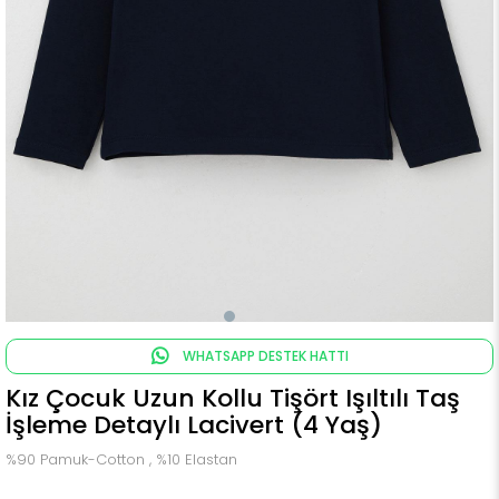
WHATSAPP DESTEK HATTI
Kız Çocuk Uzun Kollu Tişört Işıltılı Taş
İşleme Detaylı Lacivert (4 Yaş)
%90 Pamuk-Cotton , %10 Elastan