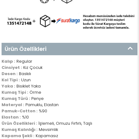
Ürün Özellikleri
Kalıp :
Regular
Cinsiyet :
Kız Çocuk
Desen :
Baskılı
Kol Tipi :
Uzun
Yaka :
Bisiklet Yaka
Kumaş Tipi :
Örme
Kumaş Türü :
Penye
Materyal :
Pamuklu, Elastan
Pamuk-Cotton :
%90
Elastan :
%10
Ürün Özellikleri :
İşlemeli, Omuzu Fırfırlı, Taşlı
Kumaş Kalınlığı :
Mevsimlik
Kapama Şekli :
Kapamasız