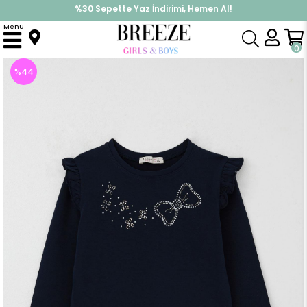
%30 Sepette Yaz İndirimi, Hemen Al!
İndirimlere ek %10 İndirimi Kap, Hemen Üye Ol!
Menu
Anasayfa
Kız Çocuk
Üst Giyim
Uzun Kollu Tişört
Kız Çocuk Uzun Kollu Tişört Işıltılı Taş İşleme Detaylı Lacivert (4 Yaş)
0
%
44
İndirim