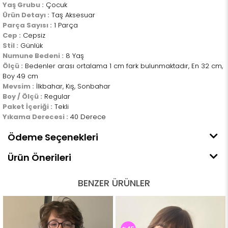
Yaş Grubu :
Çocuk
Ürün Detayı :
Taş Aksesuar
Parça Sayısı :
1 Parça
Cep :
Cepsiz
Stil :
Günlük
Numune Bedeni :
8 Yaş
Ölçü :
Bedenler arası ortalama 1 cm fark bulunmaktadır, En 32 cm,
Boy 49 cm
Mevsim :
İlkbahar, Kış, Sonbahar
Boy / Ölçü :
Regular
Paket İçeriği :
Tekli
Yıkama Derecesi :
40 Derece
Ödeme Seçenekleri
Ürün Önerileri
BENZER ÜRÜNLER