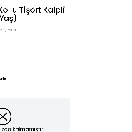
ollu Tişört Kalpli
 Yaş)
olyester
erle
ızda kalmamıştır.