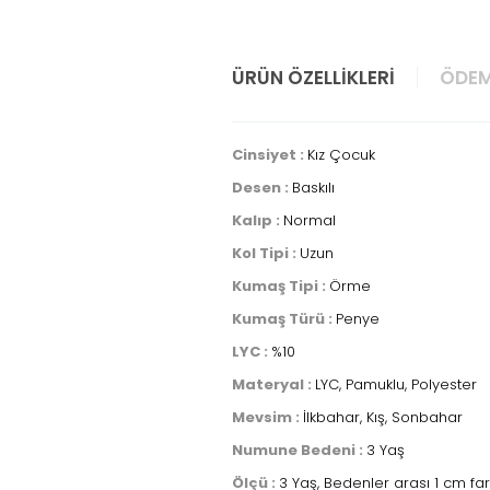
ÜRÜN ÖZELLIKLERI
ÖDEM
Cinsiyet :
Kız Çocuk
Desen :
Baskılı
Kalıp :
Normal
Kol Tipi :
Uzun
Kumaş Tipi :
Örme
Kumaş Türü :
Penye
LYC :
%10
Materyal :
LYC, Pamuklu, Polyester
Mevsim :
İlkbahar, Kış, Sonbahar
Numune Bedeni :
3 Yaş
Ölçü :
3 Yaş, Bedenler arası 1 cm fa