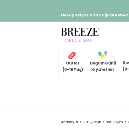
Hesaplı Fiyatlarla Sağlıklı Bebek
Kı
Outlet
Doğum Günü
(0-
(0-16 Yaş)
Kıyafetleri
Anasayfa
Kız Çocuk
Üst Giyim