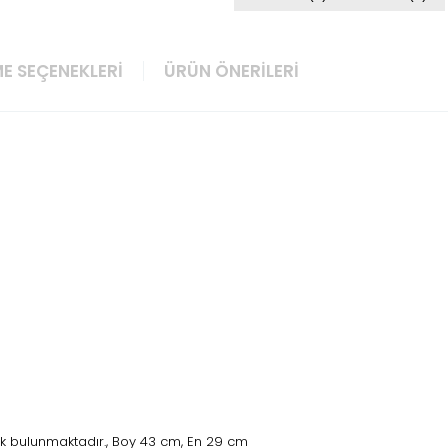
E SEÇENEKLERI
ÜRÜN ÖNERILERI
rk bulunmaktadır., Boy 43 cm, En 29 cm