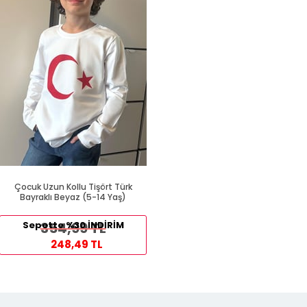
Çocuk Uzun Kollu Tişört Türk
Bayraklı Beyaz (5-14 Yaş)
Sepette %30 İNDİRİM
354,99 TL
248,49 TL