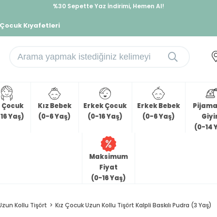
%30 Sepette Yaz İndirimi, Hemen Al!
İndirimlere ek %10 İndirimi Kap, Hemen Üye Ol!
 Çocuk Kıyafetleri
z Çocuk
Kız Bebek
Erkek Çocuk
Erkek Bebek
Pijama 
16 Yaş)
(0-6 Yaş)
(0-16 Yaş)
(0-6 Yaş)
Giy
(0-14 
Maksimum
Fiyat
(0-16 Yaş)
Uzun Kollu Tişört
Kız Çocuk Uzun Kollu Tişört Kalpli Baskılı Pudra (3 Yaş)