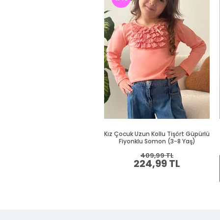
Kız Çocuk Uzun Kollu Tişört Güpürlü
Fiyonklu Somon (3-8 Yaş)
409,99 TL
224,99 TL