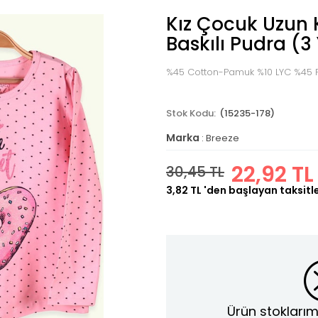
Kız Çocuk Uzun K
Baskılı Pudra (3
%45 Cotton-Pamuk %10 LYC %45 P
(15235-178)
Marka
:
Breeze
22,92 TL
30,45 TL
3,82 TL
'den başlayan taksitl
Ürün stoklarım