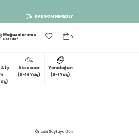
KARGOM NEREDE?
Mağazalarımız
0
Nerede?
& İç
Aksesuar
Yenidoğan
im
(0-14 Yaş)
(0-1 Yaş)
Yaş)
Önceki Sayfaya Dön