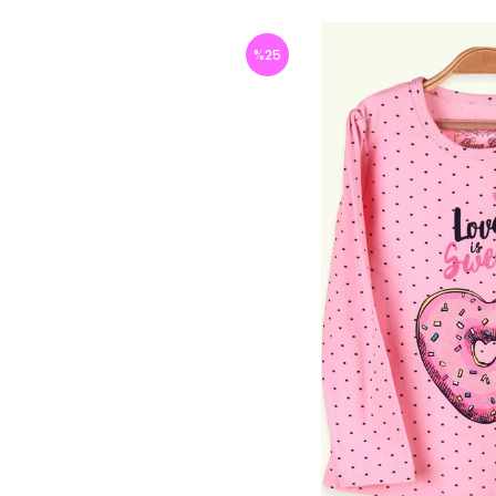
%
25
İndirim