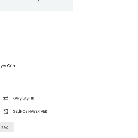
ynı Gün
KARŞILAŞTIR
GELINCE HABER VER
 YAZ