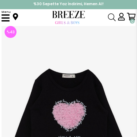
%30 Sepette Yaz İndirimi, Hemen Al!
İndirimlere ek %10 İndirimi Kap, Hemen Üye Ol!
Menu
Anasayfa
Kız Çocuk
Üst Giyim
Uzun Kollu Tişört
Kız Çocuk Uzun Kollu Tişört Kalpli Tül Nakışlı Siyah (3 Yaş)
0
%
43
İndirim