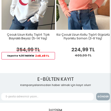
Çocuk Uzun Kollu Tişört Türk
Kız Çocuk Uzun Kollu Tişört Güpürlü
Bayraklı Beyaz (5-14 Yaş)
Fiyonklu Somon (3-8 Yaş)
354,99 TL
224,99 TL
409,99 TL
248,49 TL
Sepette %30 İNDİRİM
E-BÜLTEN KAYIT
Kampanyalarımızdan haber almak için kayıt olun!
GÖNDER
İLETİŞİM