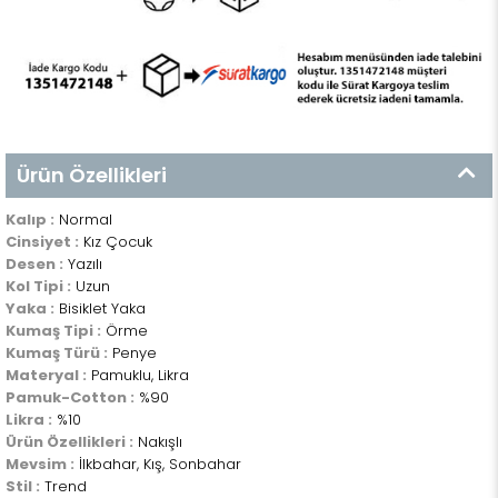
Ürün Özellikleri
Kalıp :
Normal
Cinsiyet :
Kız Çocuk
Desen :
Yazılı
Kol Tipi :
Uzun
Yaka :
Bisiklet Yaka
Kumaş Tipi :
Örme
Kumaş Türü :
Penye
Materyal :
Pamuklu, Likra
Pamuk-Cotton :
%90
Likra :
%10
Ürün Özellikleri :
Nakışlı
Mevsim :
İlkbahar, Kış, Sonbahar
Stil :
Trend