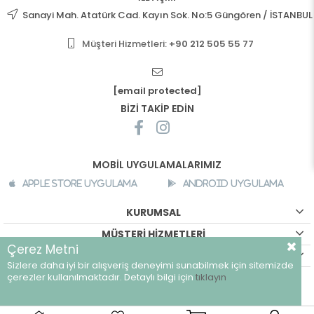
Sanayi Mah. Atatürk Cad. Kayın Sok. No:5 Güngören / İSTANBUL
Müşteri Hizmetleri:
+90 212 505 55 77
[email protected]
BİZİ TAKİP EDİN
MOBİL UYGULAMALARIMIZ
Apple Store Uygulama
Android Uygulama
KURUMSAL
MÜŞTERİ HİZMETLERİ
Çerez Metni
ALIŞVERİŞ BİLGİLERİ
Sizlere daha iyi bir alışveriş deneyimi sunabilmek için sitemizde
©
breeze.com.tr - Tüm hakları saklıdır.
çerezler kullanılmaktadır. Detaylı bilgi için
tıklayın