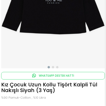
WHATSAPP DESTEK HATTI
Kız Çocuk Uzun Kollu Tişört Kalpli Tül
Nakışlı Siyah (3 Yaş)
%90 Pamuk-Cotton , %10 Likra