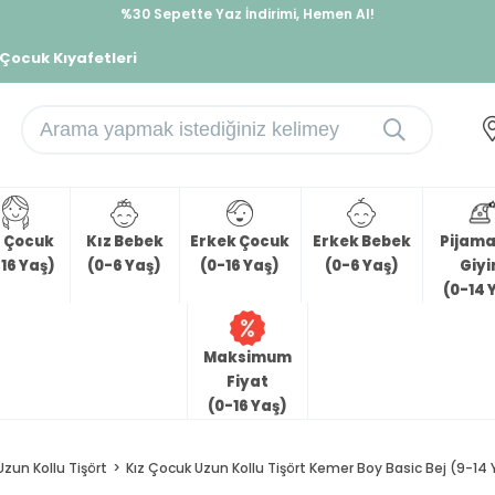
%30 Sepette Yaz İndirimi, Hemen Al!
İndirimlere ek %10 İndirimi Kap, Hemen Üye Ol!
 Çocuk Kıyafetleri
z Çocuk
Kız Bebek
Erkek Çocuk
Erkek Bebek
Pijama 
16 Yaş)
(0-6 Yaş)
(0-16 Yaş)
(0-6 Yaş)
Giy
(0-14 
Maksimum
Fiyat
(0-16 Yaş)
Uzun Kollu Tişört
Kız Çocuk Uzun Kollu Tişört Kemer Boy Basic Bej (9-14 