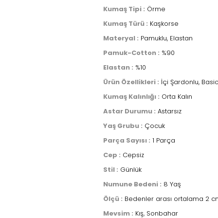
Kumaş Tipi :
Örme
Kumaş Türü :
Kaşkorse
Materyal :
Pamuklu, Elastan
Pamuk-Cotton :
%90
Elastan :
%10
Ürün Özellikleri :
İçi Şardonlu, Basi
Kumaş Kalınlığı :
Orta Kalın
Astar Durumu :
Astarsız
Yaş Grubu :
Çocuk
Parça Sayısı :
1 Parça
Cep :
Cepsiz
Stil :
Günlük
Numune Bedeni :
8 Yaş
Ölçü :
Bedenler arası ortalama 2 cm
Mevsim :
Kış, Sonbahar