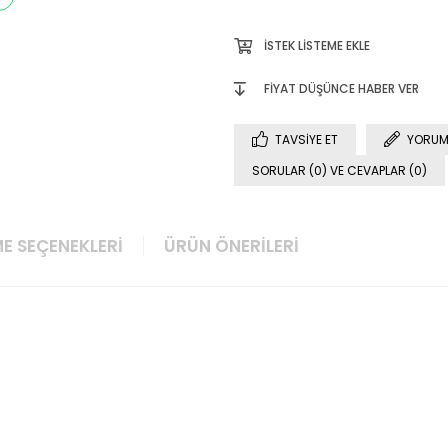
İSTEK LISTEME EKLE
FIYAT DÜŞÜNCE HABER VER
TAVSIYE ET
YORUM
SORULAR (0) VE CEVAPLAR (0)
E SEÇENEKLERI
ÜRÜN ÖNERILERI