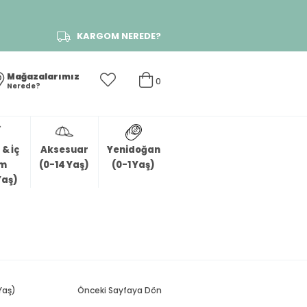
KARGOM NEREDE?
Mağazalarımız
0
Nerede?
& İç
Aksesuar
Yenidoğan
im
(0-14 Yaş)
(0-1 Yaş)
Yaş)
Yaş)
Önceki Sayfaya Dön