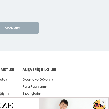
GÖNDER
ZMETLERİ
ALIŞVERİŞ BİLGİLERİ
stek
Ödeme ve Güvenlik
Para Puanlarım
eğişim
Siparişlerim
lerim
Kargo Takip
İade Taleplerim