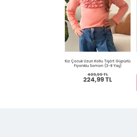
Kız Çocuk Uzun Kollu Tişört Güpürlü
Fiyonklu Somon (3-8 Yaş)
409,99 TL
224,99 TL