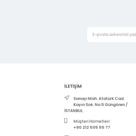
İLETİŞİM
Sanayi Mah. Atatürk Cad.
Kayın Sok. No:5 Güngören /
İSTANBUL
Müşteri Hizmetleri:
+90 212 505 55 77