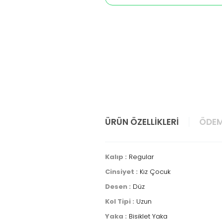
ÜRÜN ÖZELLIKLERI
ÖDEM
Kalıp :
Regular
Cinsiyet :
Kız Çocuk
Desen :
Düz
Kol Tipi :
Uzun
Yaka :
Bisiklet Yaka