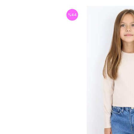
%
44
İndirim