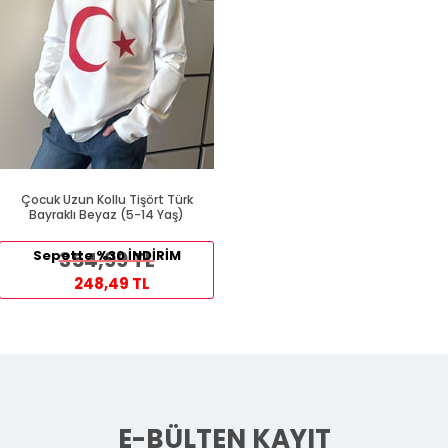
Çocuk Uzun Kollu Tişört Türk
Bayraklı Beyaz (5-14 Yaş)
Sepette %30 İNDİRİM
354,99 TL
248,49 TL
E-BÜLTEN KAYIT