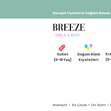
Hesaplı Fiyatlarla Sağlıklı Bebek
Kı
Outlet
Doğum Günü
(0-
(0-16 Yaş)
Kıyafetleri
Anasayfa
Kız Çocuk
Üst Giyim