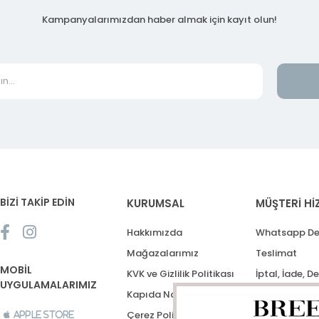
Kampanyalarımızdan haber almak için kayıt olun!
BİZİ TAKİP EDİN
KURUMSAL
MÜŞTERİ Hİ
Hakkımızda
Whatsapp De
Mağazalarımız
Teslimat
MOBİL
KVK ve Gizlilik Politikası
İptal, İade, D
UYGULAMALARIMIZ
Kapıda Nakit Ödeme
Destek Talep
Çerez Politikası
Apple Store