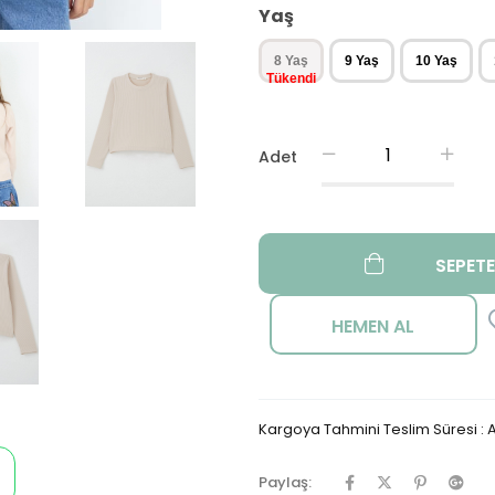
Yaş
8 Yaş
9 Yaş
10 Yaş
Adet
Kargoya Tahmini Teslim Süresi
:
A
Paylaş: