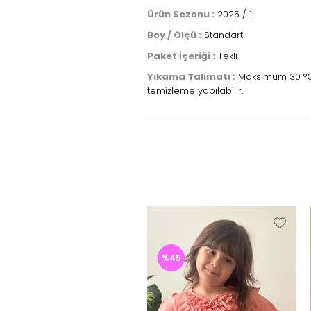
Ürün Sezonu :
2025 / 1
Boy / Ölçü :
Standart
Paket İçeriği :
Tekli
Yıkama Talimatı :
Maksimum 30 °C sı
temizleme yapılabilir.
%45