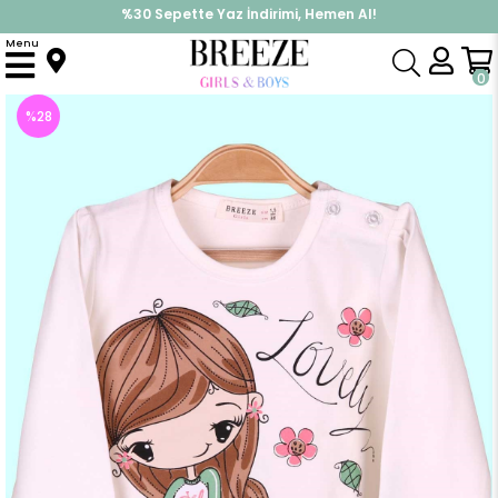
%30 Sepette Yaz İndirimi, Hemen Al!
İndirimlere ek %10 İndirimi Kap, Hemen Üye Ol!
Menu
Anasayfa
Kız Çocuk
Üst Giyim
Uzun Kollu Tişört
Kız Bebek Uzun Kollu Tişört Kız Baskılı Beyaz (1.5 Yaş)
0
%
28
İndirim