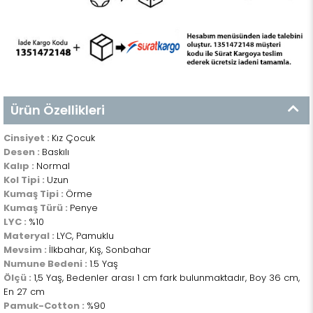
Ürün Özellikleri
Cinsiyet :
Kız Çocuk
Desen :
Baskılı
Kalıp :
Normal
Kol Tipi :
Uzun
Kumaş Tipi :
Örme
Kumaş Türü :
Penye
LYC :
%10
Materyal :
LYC, Pamuklu
Mevsim :
İlkbahar, Kış, Sonbahar
Numune Bedeni :
1.5 Yaş
Ölçü :
1,5 Yaş, Bedenler arası 1 cm fark bulunmaktadır, Boy 36 cm,
En 27 cm
Pamuk-Cotton :
%90