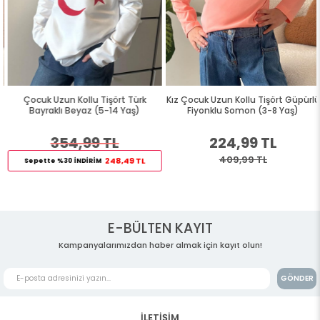
Çocuk Uzun Kollu Tişört Türk
Kız Çocuk Uzun Kollu Tişört Güpürlü
Bayraklı Beyaz (5-14 Yaş)
Fiyonklu Somon (3-8 Yaş)
354,99 TL
224,99 TL
409,99 TL
248,49 TL
Sepette %30 İNDİRİM
E-BÜLTEN KAYIT
Kampanyalarımızdan haber almak için kayıt olun!
GÖNDER
İLETİŞİM