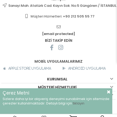
Sanayi Mah. Atatürk Cad. Kayın Sok. No:5 Güngören / İSTANBUL
Müşteri Hizmetleri:
+90 212 505 55 77
[email protected]
BİZİ TAKİP EDİN
MOBİL UYGULAMALARIMIZ
Apple Store Uygulama
Android Uygulama
KURUMSAL
MÜŞTERİ HİZMETLERİ
Çerez Metni
ALIŞVERİŞ BİLGİLERİ
Sizlere daha iyi bir alışveriş deneyimi sunabilmek için sitemizde
©
breeze.com.tr - Tüm hakları saklıdır.
çerezler kullanılmaktadır. Detaylı bilgi için
tıklayın