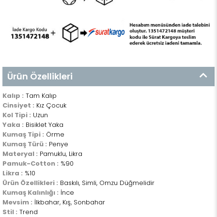
Ürün Özellikleri
Kalıp :
Tam Kalıp
Cinsiyet :
Kız Çocuk
Kol Tipi :
Uzun
Yaka :
Bisiklet Yaka
Kumaş Tipi :
Örme
Kumaş Türü :
Penye
Materyal :
Pamuklu, Likra
Pamuk-Cotton :
%90
Likra :
%10
Ürün Özellikleri :
Baskılı, Simli, Omzu Düğmelidir
Kumaş Kalınlığı :
İnce
Mevsim :
İlkbahar, Kış, Sonbahar
Stil :
Trend