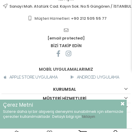
Sanayi Mah. Atatürk Cad. Kayın Sok. No:5 Güngören / İSTANBUL
Müşteri Hizmetleri:
+90 212 505 55 77
[email protected]
BİZİ TAKİP EDİN
MOBİL UYGULAMALARIMIZ
Apple Store Uygulama
Android Uygulama
KURUMSAL
MÜŞTERİ HİZMETLERİ
Çerez Metni
ALIŞVERİŞ BİLGİLERİ
Sizlere daha iyi bir alışveriş deneyimi sunabilmek için sitemizde
©
breeze.com.tr - Tüm hakları saklıdır.
çerezler kullanılmaktadır. Detaylı bilgi için
tıklayın