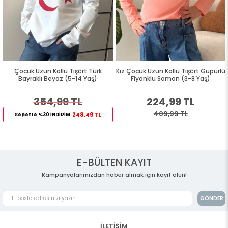
Çocuk Uzun Kollu Tişört Türk
Kız Çocuk Uzun Kollu Tişört Güpürlü
Bayraklı Beyaz (5-14 Yaş)
Fiyonklu Somon (3-8 Yaş)
354,99 TL
224,99 TL
409,99 TL
248,49 TL
Sepette %30 İNDİRİM
E-BÜLTEN KAYIT
Kampanyalarımızdan haber almak için kayıt olun!
GÖNDER
İLETİŞİM