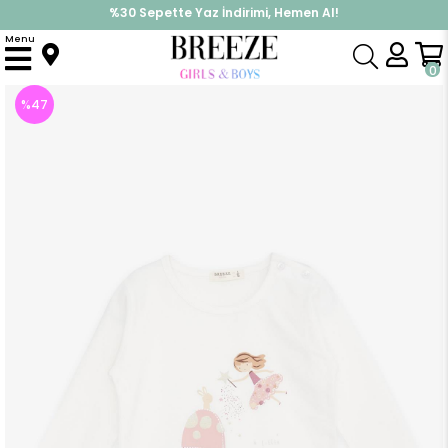
%30 Sepette Yaz İndirimi, Hemen Al!
İndirimlere ek %10 İndirimi Kap, Hemen Üye Ol!
Menu
Anasayfa
Kız Çocuk
Üst Giyim
Uzun Kollu Tişört
Kız Bebek Uzun Kollu Tişört Mutluluk Temalı Kız Baskılı Ekru (2 Yaş)
0
%
47
İndirim