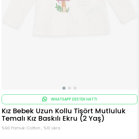
WHATSAPP DESTEK HATTI
Kız Bebek Uzun Kollu Tişört Mutluluk
Temalı Kız Baskılı Ekru (2 Yaş)
%90 Pamuk-Cotton , %10 Likra