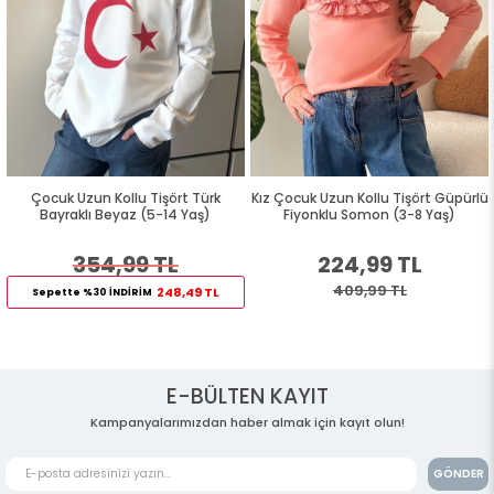
Çocuk Uzun Kollu Tişört Türk
Kız Çocuk Uzun Kollu Tişört Güpürlü
Bayraklı Beyaz (5-14 Yaş)
Fiyonklu Somon (3-8 Yaş)
354,99 TL
224,99 TL
409,99 TL
248,49 TL
Sepette %30 İNDİRİM
E-BÜLTEN KAYIT
Kampanyalarımızdan haber almak için kayıt olun!
GÖNDER