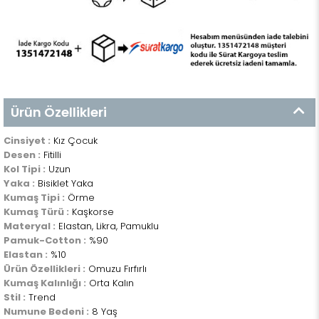
Ürün Özellikleri
Cinsiyet :
Kız Çocuk
Desen :
Fitilli
Kol Tipi :
Uzun
Yaka :
Bisiklet Yaka
Kumaş Tipi :
Örme
Kumaş Türü :
Kaşkorse
Materyal :
Elastan, Likra, Pamuklu
Pamuk-Cotton :
%90
Elastan :
%10
Ürün Özellikleri :
Omuzu Fırfırlı
Kumaş Kalınlığı :
Orta Kalın
Stil :
Trend
Numune Bedeni :
8 Yaş