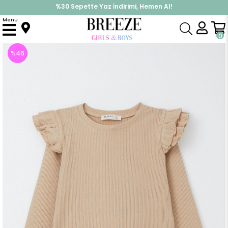
%30 Sepette Yaz İndirimi, Hemen Al!
İndirimlere ek %10 İndirimi Kap, Hemen Üye Ol!
Menu
Anasayfa
Kız Çocuk
Üst Giyim
Uzun Kollu Tişört
Kız Çocuk Uzun Kollu Tişört Omuzu Fırfırlı Koyu Bej (5 Yaş)
0
%
46
İndirim