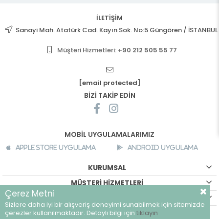
İLETİŞİM
Sanayi Mah. Atatürk Cad. Kayın Sok. No:5 Güngören / İSTANBUL
Müşteri Hizmetleri:
+90 212 505 55 77
[email protected]
BİZİ TAKİP EDİN
MOBİL UYGULAMALARIMIZ
Apple Store Uygulama
Android Uygulama
KURUMSAL
MÜŞTERİ HİZMETLERİ
Çerez Metni
ALIŞVERİŞ BİLGİLERİ
Sizlere daha iyi bir alışveriş deneyimi sunabilmek için sitemizde
©
breeze.com.tr - Tüm hakları saklıdır.
çerezler kullanılmaktadır. Detaylı bilgi için
tıklayın