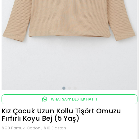
WHATSAPP DESTEK HATTI
Kız Çocuk Uzun Kollu Tişört Omuzu
Fırfırlı Koyu Bej (5 Yaş)
%90 Pamuk-Cotton , %10 Elastan