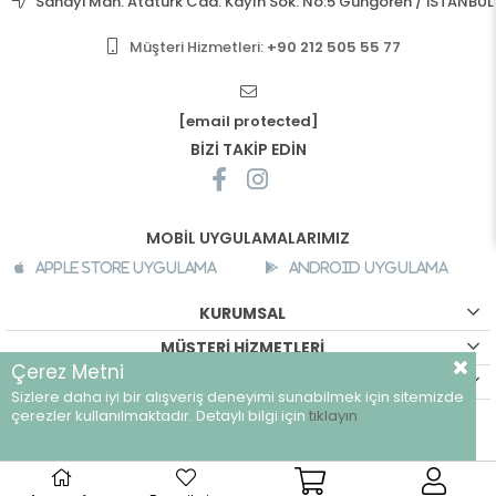
Sanayi Mah. Atatürk Cad. Kayın Sok. No:5 Güngören / İSTANBUL
Müşteri Hizmetleri:
+90 212 505 55 77
[email protected]
BİZİ TAKİP EDİN
MOBİL UYGULAMALARIMIZ
Apple Store Uygulama
Android Uygulama
KURUMSAL
MÜŞTERİ HİZMETLERİ
Çerez Metni
ALIŞVERİŞ BİLGİLERİ
Sizlere daha iyi bir alışveriş deneyimi sunabilmek için sitemizde
©
breeze.com.tr - Tüm hakları saklıdır.
çerezler kullanılmaktadır. Detaylı bilgi için
tıklayın