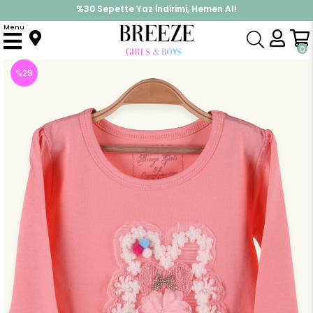
%30 Sepette Yaz İndirimi, Hemen Al!
İndirimlere ek %10 İndirimi Kap, Hemen Üye Ol!
Menu
Anasayfa
Kız Çocuk
Üst Giyim
Uzun Kollu Tişört
Kiz Çocuk Uzun Kollu Tisört Örgü Aplikeli Somon (2 Yaş)
0
%
29
İndirim