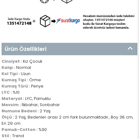
Ürün Özellikleri
Cinsiyet :
Kız Çocuk
Kalıp :
Normal
Kol Tipi :
Uzun
Kumaş Tipi :
Örme
Kumaş Türü :
Penye
LYC :
%10
Materyal :
LYC, Pamuklu
Mevsim :
İlkbahar, Sonbahar
Numune Bedeni :
2 Yaş
Ölçü :
2 Yaş, Bedenler arası 2 cm fark bulunmaktadır., Boy 38 cm,
En 29 cm
Pamuk-Cotton :
%90
Stil :
Trend