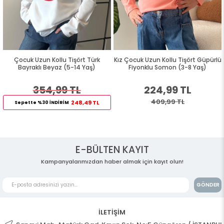
Çocuk Uzun Kollu Tişört Türk
Kız Çocuk Uzun Kollu Tişört Güpürlü
Bayraklı Beyaz (5-14 Yaş)
Fiyonklu Somon (3-8 Yaş)
354,99 TL
224,99 TL
409,99 TL
248,49 TL
Sepette %30 İNDİRİM
E-BÜLTEN KAYIT
Kampanyalarımızdan haber almak için kayıt olun!
GÖNDER
İLETİŞİM