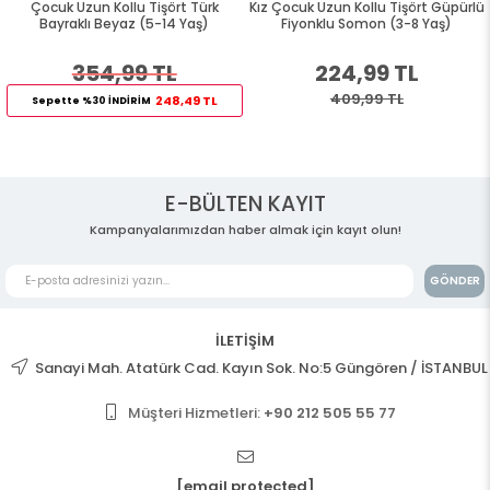
Çocuk Uzun Kollu Tişört Türk
Kız Çocuk Uzun Kollu Tişört Güpürlü
Bayraklı Beyaz (5-14 Yaş)
Fiyonklu Somon (3-8 Yaş)
354,99 TL
224,99 TL
409,99 TL
248,49 TL
Sepette %30 İNDİRİM
E-BÜLTEN KAYIT
Kampanyalarımızdan haber almak için kayıt olun!
GÖNDER
İLETİŞİM
Sanayi Mah. Atatürk Cad. Kayın Sok. No:5 Güngören / İSTANBUL
Müşteri Hizmetleri:
+90 212 505 55 77
[email protected]