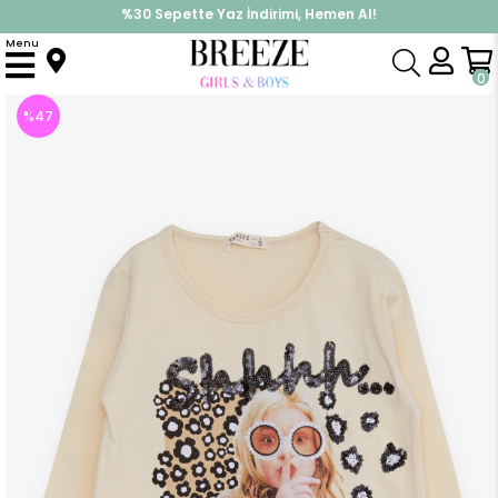
İndirimlere ek %10 İndirimi Kap, Hemen Üye Ol!
Menu
Anasayfa
Kız Çocuk
Üst Giyim
Uzun Kollu Tişört
Kız Çocuk Uzun Kollu Tişört Pullu Kız Baskılı Krem (3-4 Yaş)
0
%
47
İndirim