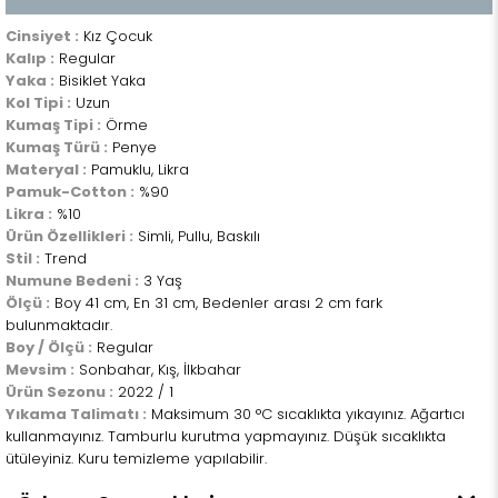
Cinsiyet :
Kız Çocuk
Kalıp :
Regular
Yaka :
Bisiklet Yaka
Kol Tipi :
Uzun
Kumaş Tipi :
Örme
Kumaş Türü :
Penye
Materyal :
Pamuklu, Likra
Pamuk-Cotton :
%90
Likra :
%10
Ürün Özellikleri :
Simli, Pullu, Baskılı
Stil :
Trend
Numune Bedeni :
3 Yaş
Ölçü :
Boy 41 cm, En 31 cm, Bedenler arası 2 cm fark
bulunmaktadır.
Boy / Ölçü :
Regular
Mevsim :
Sonbahar, Kış, İlkbahar
Ürün Sezonu :
2022 / 1
Yıkama Talimatı :
Maksimum 30 °C sıcaklıkta yıkayınız. Ağartıcı
kullanmayınız. Tamburlu kurutma yapmayınız. Düşük sıcaklıkta
ütüleyiniz. Kuru temizleme yapılabilir.