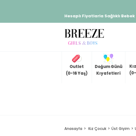
Hesaplı Fiyatlarla Sağlıklı Bebek
Kı
Outlet
Doğum Günü
(0-
(0-16 Yaş)
Kıyafetleri
Anasayfa
Kız Çocuk
Üst Giyim