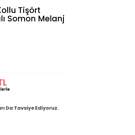
ollu Tişört
kılı Somon Melanj
TL
lerle
ı Da Tavsiye Ediyoruz.