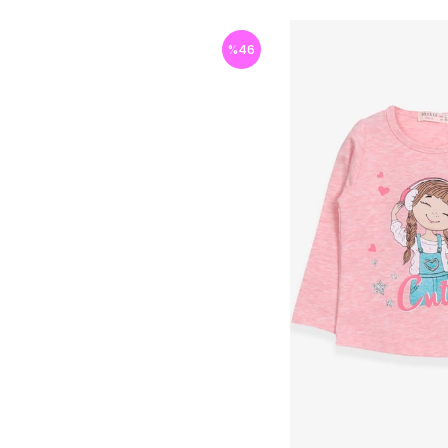
%
46
İndirim