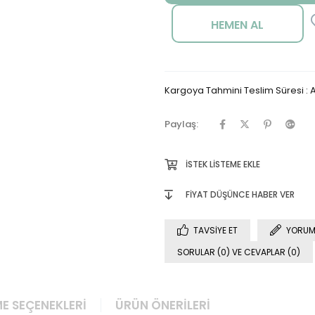
Kargoya Tahmini Teslim Süresi
:
A
Paylaş:
İSTEK LISTEME EKLE
FIYAT DÜŞÜNCE HABER VER
TAVSIYE ET
YORUM
SORULAR (0) VE CEVAPLAR (0)
E SEÇENEKLERI
ÜRÜN ÖNERILERI