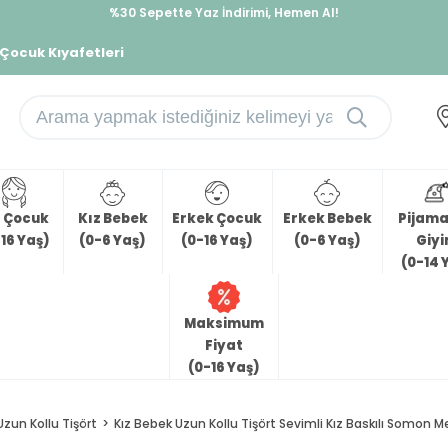
%30 Sepette Yaz İndirimi, Hemen Al!
İndirimlere ek %10 İndirimi Kap, Hemen Üye Ol!
 Çocuk Kıyafetleri
z Çocuk
Kız Bebek
Erkek Çocuk
Erkek Bebek
Pijama 
16 Yaş)
(0-6 Yaş)
(0-16 Yaş)
(0-6 Yaş)
Giy
(0-14 
Maksimum
Fiyat
(0-16 Yaş)
Uzun Kollu Tişört
Kız Bebek Uzun Kollu Tişört Sevimli Kız Baskılı Somon Me