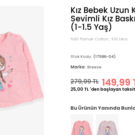
Kız Bebek Uzun K
Sevimli Kız Bas
(1-1.5 Yaş)
%90 Pamuk-Cotton , %10 Likra
(17586-04)
Marka
:
Breeze
149,99 
279,99 TL
25,00 TL
'den başlayan taksit
Bu Ürünün Yanında Bunlar