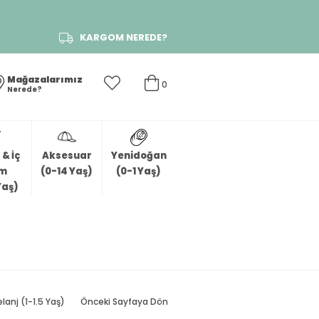
KARGOM NEREDE?
Mağazalarımız
0
Nerede?
& İç
Aksesuar
Yenidoğan
im
(0-14 Yaş)
(0-1 Yaş)
Yaş)
lanj (1-1.5 Yaş)
Önceki Sayfaya Dön