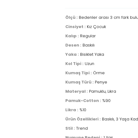
Ölçü :
Bedenler arası 3 cm fark bul
Cinsiyet :
Kız Çocuk
Kalıp :
Regular
Desen :
Baskılı
Yaka :
Bisiklet Yaka
Kol Tipi :
Uzun
Kumaş Tipi :
Örme
Kumaş Türü :
Penye
Materyal :
Pamuklu, Likra
Pamuk-Cotton :
%90
Likra :
%10
Ürün Özellikleri :
Baskılı, 3 Yaşa Ka
Stil :
Trend
Numune Bedeni :
1 Yaş