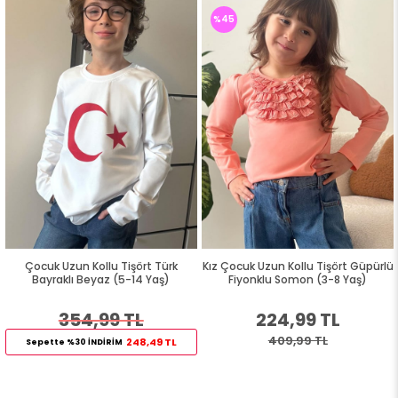
%45
Çocuk Uzun Kollu Tişört Türk
Kız Çocuk Uzun Kollu Tişört Güpürlü
Bayraklı Beyaz (5-14 Yaş)
Fiyonklu Somon (3-8 Yaş)
354,99 TL
224,99 TL
409,99 TL
248,49 TL
Sepette %30 İNDİRİM