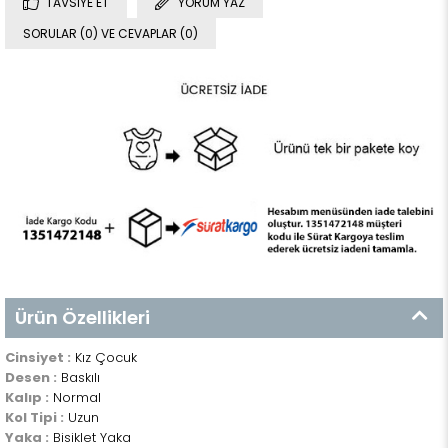
TAVSIYE ET
YORUM YAZ
SORULAR (0) VE CEVAPLAR (0)
Ürün Özellikleri
Cinsiyet :
Kız Çocuk
Desen :
Baskılı
Kalıp :
Normal
Kol Tipi :
Uzun
Yaka :
Bisiklet Yaka