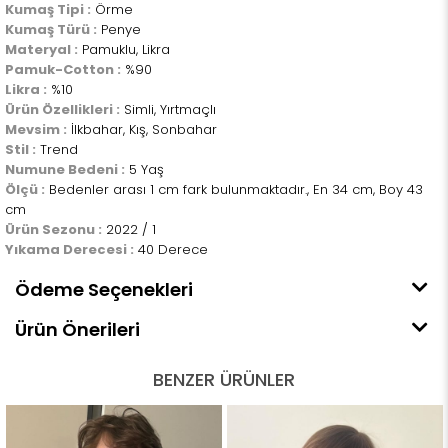
Kumaş Tipi :
Örme
Kumaş Türü :
Penye
Materyal :
Pamuklu, Likra
Pamuk-Cotton :
%90
Likra :
%10
Ürün Özellikleri :
Simli, Yırtmaçlı
Mevsim :
İlkbahar, Kış, Sonbahar
Stil :
Trend
Numune Bedeni :
5 Yaş
Ölçü :
Bedenler arası 1 cm fark bulunmaktadır., En 34 cm, Boy 43
cm
Ürün Sezonu :
2022 / 1
Yıkama Derecesi :
40 Derece
Ödeme Seçenekleri
Ürün Önerileri
BENZER ÜRÜNLER