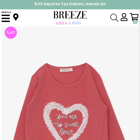
%30 Sepette Yaz İndirimi, Hemen Al!
İndirimlere ek %10 İndirimi Kap, Hemen Üye Ol!
Menu
Anasayfa
Kız Çocuk
Üst Giyim
Uzun Kollu Tişört
Kız Çocuk Uzun Kollu Tişört Simli Kalp Baskılı Gülkurusu (5 Yaş)
0
%
47
İndirim