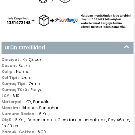
Ürün Özellikleri
Cinsiyet :
Kız Çocuk
Desen :
Baskılı
Kalıp :
Normal
Kol Tipi :
Uzun
Kumaş Tipi :
Örme
Kumaş Türü :
Penye
LCY :
%10
Materyal :
LCY, Pamuklu
Mevsim :
İlkbahar, Sonbahar
Numune Bedeni :
6 Yaş
Ölçü :
6 Yaş, Bedenler arası 2 cm fark bulunmaktadır., Boy 46 cm,
En 33 cm
Pamuk-Cotton :
%90