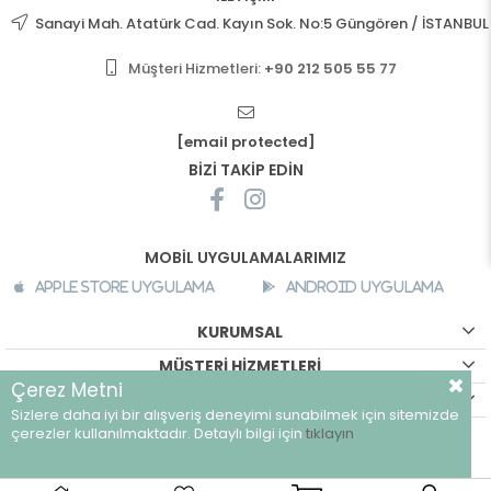
Sanayi Mah. Atatürk Cad. Kayın Sok. No:5 Güngören / İSTANBUL
Müşteri Hizmetleri:
+90 212 505 55 77
[email protected]
BİZİ TAKİP EDİN
MOBİL UYGULAMALARIMIZ
Apple Store Uygulama
Android Uygulama
KURUMSAL
MÜŞTERİ HİZMETLERİ
Çerez Metni
ALIŞVERİŞ BİLGİLERİ
Sizlere daha iyi bir alışveriş deneyimi sunabilmek için sitemizde
©
breeze.com.tr - Tüm hakları saklıdır.
çerezler kullanılmaktadır. Detaylı bilgi için
tıklayın