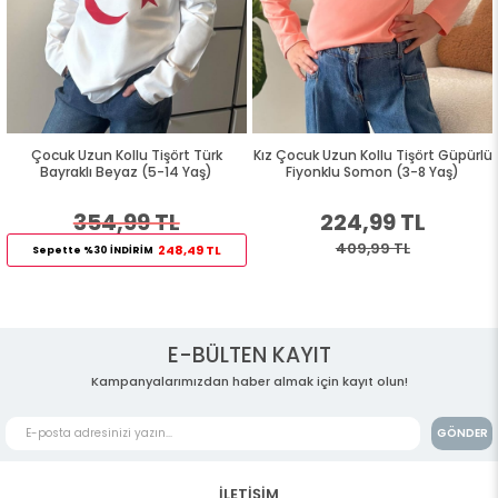
Çocuk Uzun Kollu Tişört Türk
Kız Çocuk Uzun Kollu Tişört Güpürlü
Bayraklı Beyaz (5-14 Yaş)
Fiyonklu Somon (3-8 Yaş)
354,99 TL
224,99 TL
409,99 TL
248,49 TL
Sepette %30 İNDİRİM
E-BÜLTEN KAYIT
Kampanyalarımızdan haber almak için kayıt olun!
GÖNDER
İLETİŞİM