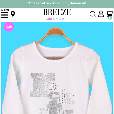
%30 Sepette Yaz İndirimi, Hemen Al!
İndirimlere ek %10 İndirimi Kap, Hemen Üye Ol!
Menu
Anasayfa
Kız Çocuk
Üst Giyim
Uzun Kollu Tişört
Kız Çocuk Uzun Kollu Tişört Simli Taşlı Ekru (10 Yaş)
0
%
29
İndirim