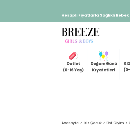
Hesaplı Fiyatlarla Sağlıklı Bebek
Kı
Outlet
Doğum Günü
(0-
(0-16 Yaş)
Kıyafetleri
Anasayfa
Kız Çocuk
Üst Giyim