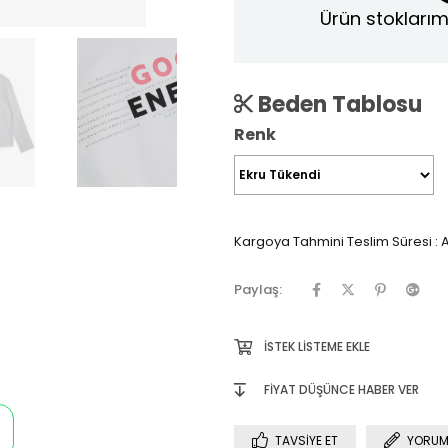
Ürün stoklarım
Beden Tablosu
Renk
Kargoya Tahmini Teslim Süresi
:
A
Paylaş:
İSTEK LISTEME EKLE
FIYAT DÜŞÜNCE HABER VER
TAVSIYE ET
YORUM