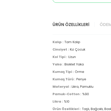
ÜRÜN ÖZELLIKLERI
ÖDEM
Kalıp :
Tam Kalıp
Cinsiyet :
Kız Çocuk
Kol Tipi :
Uzun
Yaka :
Bisiklet Yaka
Kumaş Tipi :
Örme
Kumaş Türü :
Penye
Materyal :
Likra, Pamuklu
Pamuk-Cotton :
%90
Likra :
%10
Ürün Özellikleri :
Taşlı, Bağcıklı, Bask