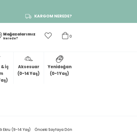
KARGOM NEREDE?
Mağazalarımız
0
Nerede?
& İç
Aksesuar
Yenidoğan
im
(0-14 Yaş)
(0-1 Yaş)
Yaş)
lı Ekru (9-14 Yaş)
Önceki Sayfaya Dön