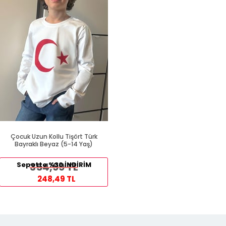
Çocuk Uzun Kollu Tişört Türk
Bayraklı Beyaz (5-14 Yaş)
Sepette %30 İNDİRİM
354,99 TL
248,49 TL