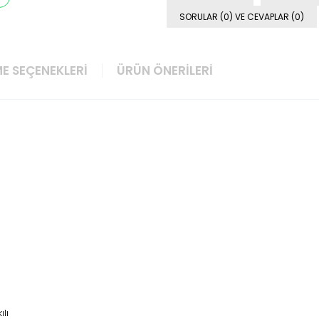
SORULAR (0) VE CEVAPLAR (0)
E SEÇENEKLERI
ÜRÜN ÖNERILERI
ılı