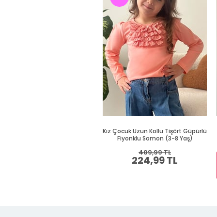
Kız Çocuk Uzun Kollu Tişört Güpürlü
Fiyonklu Somon (3-8 Yaş)
409,99 TL
224,99 TL