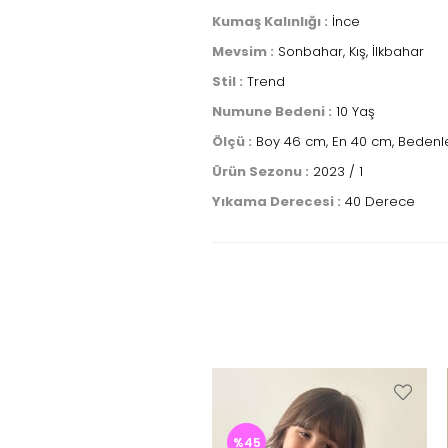
Kumaş Kalınlığı :
İnce
Mevsim :
Sonbahar, Kış, İlkbahar
Stil :
Trend
Numune Bedeni :
10 Yaş
Ölçü :
Boy 46 cm, En 40 cm, Bedenle
Ürün Sezonu :
2023 / 1
Yıkama Derecesi :
40 Derece
%45