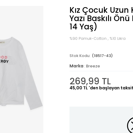
Kız Çocuk Uzun K
Yazı Baskılı Önü
14 Yaş)
%90 Pamuk-Cotton , %10 Likra
(18517-43)
Marka
:
Breeze
269,99 TL
45,00 TL
'den başlayan taksit