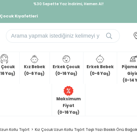
İndirimlere ek %10 İndirimi Kap, Hemen Üye Ol!
 Çocuk Kıyafetleri
z Çocuk
Kız Bebek
Erkek Çocuk
Erkek Bebek
Pijama 
16 Yaş)
(0-6 Yaş)
(0-16 Yaş)
(0-6 Yaş)
Giy
(0-14 
Maksimum
Fiyat
(0-16 Yaş)
Uzun Kollu Tişört
Kız Çocuk Uzun Kollu Tişört Taşlı Yazı Baskılı Önü Bağcık