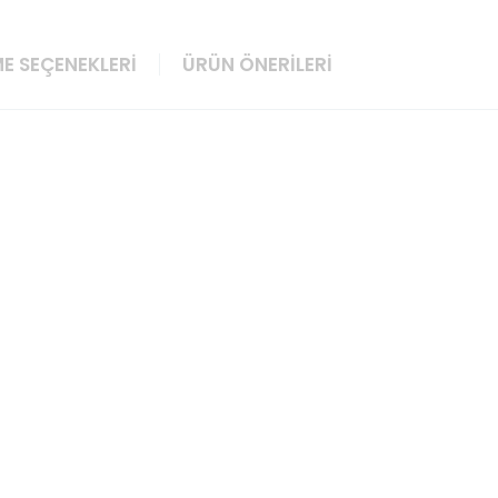
E SEÇENEKLERI
ÜRÜN ÖNERILERI