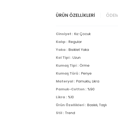
ÜRÜN ÖZELLIKLERI
ÖDEM
Cinsiyet :
Kız Çocuk
Kalıp :
Regular
Yaka :
Bisiklet Yaka
Kol Tipi :
Uzun
Kumaş Tipi :
Örme
Kumaş Türü :
Penye
Materyal :
Pamuklu, Likra
Pamuk-Cotton :
%90
Likra :
%10
Ürün Özellikleri :
Baskılı, Taşlı
Stil :
Trend