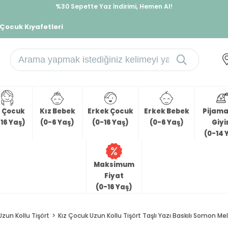
%30 Sepette Yaz İndirimi, Hemen Al!
İndirimlere ek %10 İndirimi Kap, Hemen Üye Ol!
 Çocuk Kıyafetleri
z Çocuk
Kız Bebek
Erkek Çocuk
Erkek Bebek
Pijama 
16 Yaş)
(0-6 Yaş)
(0-16 Yaş)
(0-6 Yaş)
Giy
(0-14 
Maksimum
Fiyat
(0-16 Yaş)
Uzun Kollu Tişört
Kız Çocuk Uzun Kollu Tişört Taşlı Yazı Baskılı Somon Me