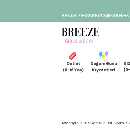
Hesaplı Fiyatlarla Sağlıklı Bebek
Kı
Outlet
Doğum Günü
(0-
(0-16 Yaş)
Kıyafetleri
Anasayfa
Kız Çocuk
Üst Giyim