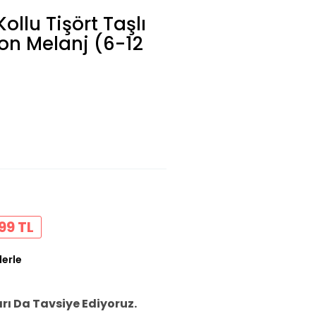
ollu Tişört Taşlı
mon Melanj (6-12
99 TL
lerle
ı Da Tavsiye Ediyoruz.