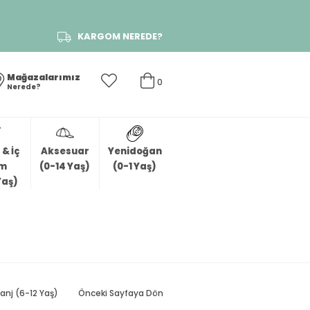
KARGOM NEREDE?
Mağazalarımız
0
Nerede?
& İç
Aksesuar
Yenidoğan
im
(0-14 Yaş)
(0-1 Yaş)
Yaş)
lanj (6-12 Yaş)
Önceki Sayfaya Dön