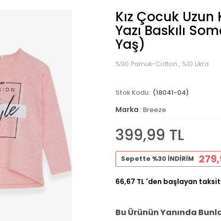
Kız Çocuk Uzun K
Yazı Baskılı So
Yaş)
%90 Pamuk-Cotton , %10 Likra
(18041-04)
Marka
:
Breeze
399,99 TL
279,
Sepette %30 İNDİRİM
66,67 TL
'den başlayan taksit
Bu Ürünün Yanında Bunlar