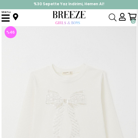
%30 Sepette Yaz İndirimi, Hemen Al!
İndirimlere ek %10 İndirimi Kap, Hemen Üye Ol!
Menu
Anasayfa
Kız Çocuk
Üst Giyim
Uzun Kollu Tişört
Kız Çocuk Uzun Kollu Tişört Tül Fiyonk Armalı Pullu Ekru (10 Yaş)
0
%
46
İndirim