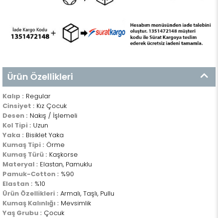
Ürün Özellikleri
Kalıp :
Regular
Cinsiyet :
Kız Çocuk
Desen :
Nakış / İşlemeli
Kol Tipi :
Uzun
Yaka :
Bisiklet Yaka
Kumaş Tipi :
Örme
Kumaş Türü :
Kaşkorse
Materyal :
Elastan, Pamuklu
Pamuk-Cotton :
%90
Elastan :
%10
Ürün Özellikleri :
Armalı, Taşlı, Pullu
Kumaş Kalınlığı :
Mevsimlik
Yaş Grubu :
Çocuk