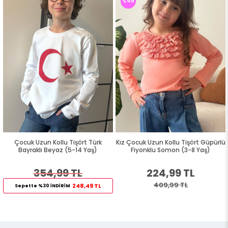
%45
Çocuk Uzun Kollu Tişört Türk
Kız Çocuk Uzun Kollu Tişört Güpürlü
Bayraklı Beyaz (5-14 Yaş)
Fiyonklu Somon (3-8 Yaş)
354,99 TL
224,99 TL
409,99 TL
248,49 TL
Sepette %30 İNDİRİM