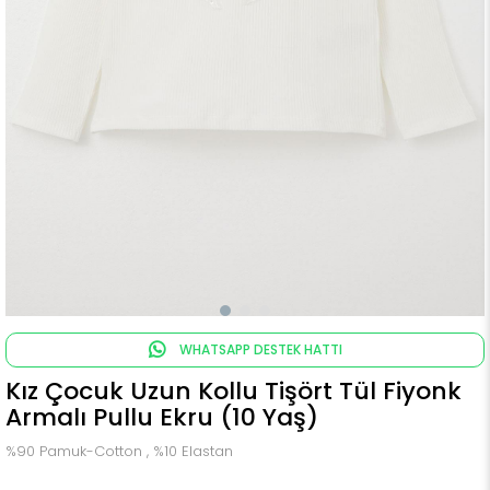
WHATSAPP DESTEK HATTI
Kız Çocuk Uzun Kollu Tişört Tül Fiyonk
Armalı Pullu Ekru (10 Yaş)
%90 Pamuk-Cotton , %10 Elastan