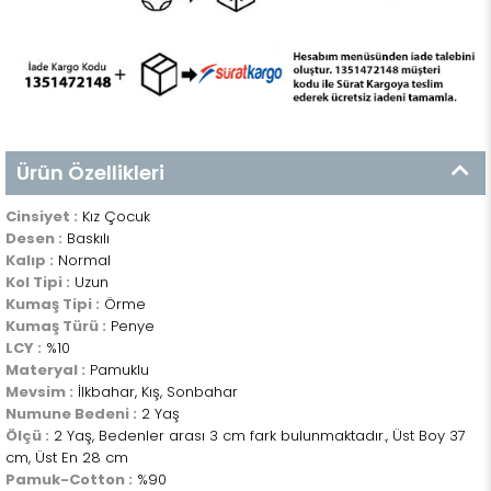
Ürün Özellikleri
Cinsiyet :
Kız Çocuk
Desen :
Baskılı
Kalıp :
Normal
Kol Tipi :
Uzun
Kumaş Tipi :
Örme
Kumaş Türü :
Penye
LCY :
%10
Materyal :
Pamuklu
Mevsim :
İlkbahar, Kış, Sonbahar
Numune Bedeni :
2 Yaş
Ölçü :
2 Yaş, Bedenler arası 3 cm fark bulunmaktadır., Üst Boy 37
cm, Üst En 28 cm
Pamuk-Cotton :
%90