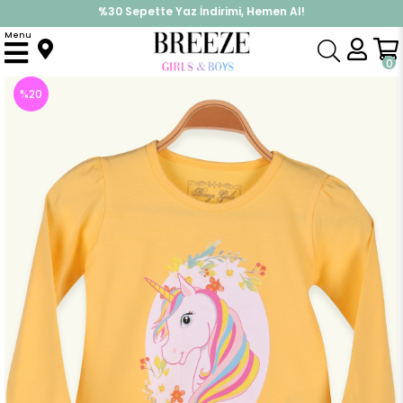
%30 Sepette Yaz İndirimi, Hemen Al!
İndirimlere ek %10 İndirimi Kap, Hemen Üye Ol!
Menu
Anasayfa
Kız Çocuk
Üst Giyim
Uzun Kollu Tişört
Kız Bebek Uzun Kollu Tişört Unicorn Baskılı Sarı (2 Yaş)
0
%
20
İndirim