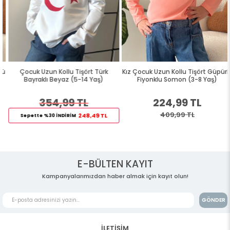
Çocuk Uzun Kollu Tişört Türk
Kız Çocuk Uzun Kollu Tişört Güpürlü
Bayraklı Beyaz (5-14 Yaş)
Fiyonklu Somon (3-8 Yaş)
354,99 TL
224,99 TL
409,99 TL
248,49 TL
Sepette %30 İNDİRİM
E-BÜLTEN KAYIT
Kampanyalarımızdan haber almak için kayıt olun!
GÖNDER
İLETİŞİM