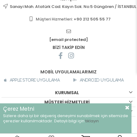
Sanayi Mah. Atatürk Cad. Kayın Sok. No:5 Güngören / İSTANBUL
Müşteri Hizmetleri:
+90 212 505 55 77
[email protected]
BİZİ TAKİP EDİN
MOBİL UYGULAMALARIMIZ
Apple Store Uygulama
Android Uygulama
KURUMSAL
MÜŞTERİ HİZMETLERİ
Çerez Metni
ALIŞVERİŞ BİLGİLERİ
Sizlere daha iyi bir alışveriş deneyimi sunabilmek için sitemizde
©
breeze.com.tr - Tüm hakları saklıdır.
çerezler kullanılmaktadır. Detaylı bilgi için
tıklayın