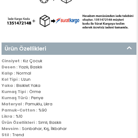
Ürün Özellikleri
Cinsiyet :
Kız Çocuk
Desen :
Yazılı, Baskılı
Kalıp :
Normal
Kol Tipi :
Uzun
Yaka :
Bisiklet Yaka
Kumaş Tipi :
Örme
Kumaş Türü :
Penye
Materyal :
Pamuklu, Likra
Pamuk-Cotton :
%90
Likra :
%10
Ürün Özellikleri :
Simli, Baskılı
Mevsim :
Sonbahar, Kış, İlkbahar
Stil :
Trend