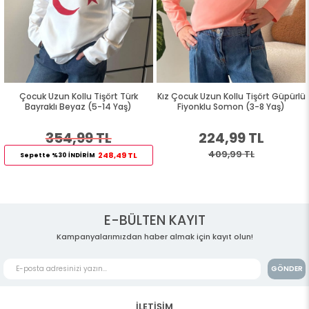
Çocuk Uzun Kollu Tişört Türk
Kız Çocuk Uzun Kollu Tişört Güpürlü
Bayraklı Beyaz (5-14 Yaş)
Fiyonklu Somon (3-8 Yaş)
354,99 TL
224,99 TL
409,99 TL
248,49 TL
Sepette %30 İNDİRİM
E-BÜLTEN KAYIT
Kampanyalarımızdan haber almak için kayıt olun!
GÖNDER
İLETİŞİM