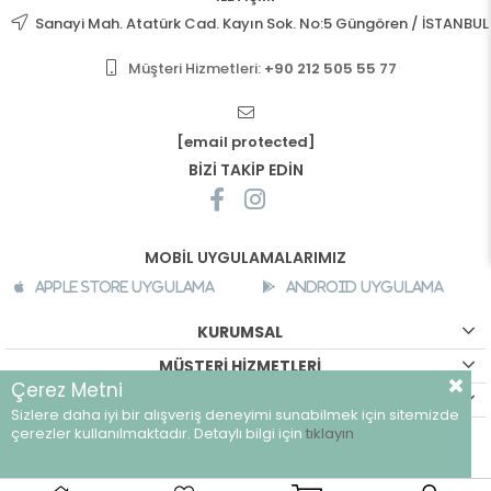
Sanayi Mah. Atatürk Cad. Kayın Sok. No:5 Güngören / İSTANBUL
Müşteri Hizmetleri:
+90 212 505 55 77
[email protected]
BİZİ TAKİP EDİN
MOBİL UYGULAMALARIMIZ
Apple Store Uygulama
Android Uygulama
KURUMSAL
MÜŞTERİ HİZMETLERİ
Çerez Metni
ALIŞVERİŞ BİLGİLERİ
Sizlere daha iyi bir alışveriş deneyimi sunabilmek için sitemizde
©
breeze.com.tr - Tüm hakları saklıdır.
çerezler kullanılmaktadır. Detaylı bilgi için
tıklayın