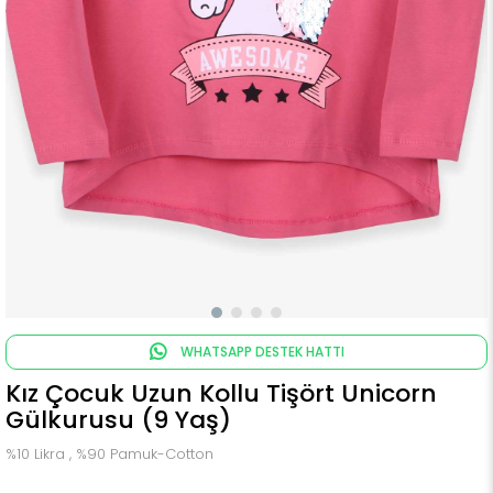
WHATSAPP DESTEK HATTI
Kız Çocuk Uzun Kollu Tişört Unicorn
Gülkurusu (9 Yaş)
%10 Likra , %90 Pamuk-Cotton