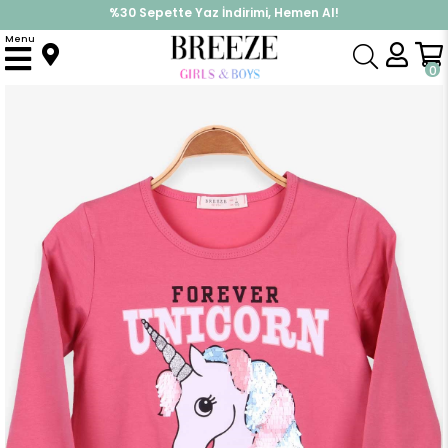
%30 Sepette Yaz İndirimi, Hemen Al!
İndirimlere ek %10 İndirimi Kap, Hemen Üye Ol!
Menu
Anasayfa
Kız Çocuk
Üst Giyim
Uzun Kollu Tişört
Kız Çocuk Uzun Kollu Tişört Unicorn Gülkurusu (9 Yaş)
0