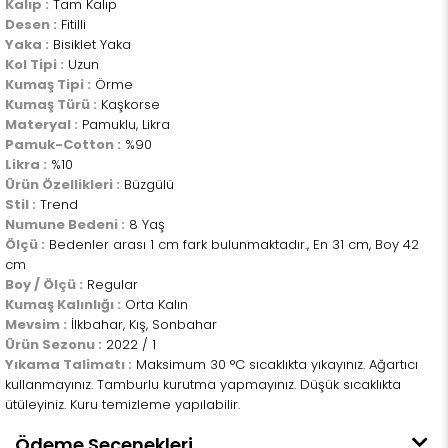
Kalıp :
Tam Kalıp
Desen :
Fitilli
Yaka :
Bisiklet Yaka
Kol Tipi :
Uzun
Kumaş Tipi :
Örme
Kumaş Türü :
Kaşkorse
Materyal :
Pamuklu, Likra
Pamuk-Cotton :
%90
Likra :
%10
Ürün Özellikleri :
Büzgülü
Stil :
Trend
Numune Bedeni :
8 Yaş
Ölçü :
Bedenler arası 1 cm fark bulunmaktadır., En 31 cm, Boy 42
cm
Boy / Ölçü :
Regular
Kumaş Kalınlığı :
Orta Kalın
Mevsim :
İlkbahar, Kış, Sonbahar
Ürün Sezonu :
2022 / 1
Yıkama Talimatı :
Maksimum 30 °C sıcaklıkta yıkayınız. Ağartıcı
kullanmayınız. Tamburlu kurutma yapmayınız. Düşük sıcaklıkta
ütüleyiniz. Kuru temizleme yapılabilir.
Ödeme Seçenekleri