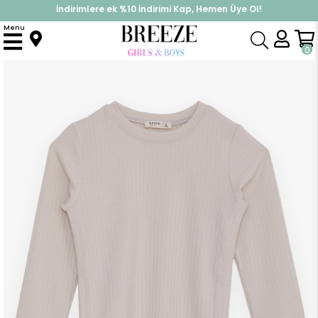
İndirimlere ek %10 İndirimi Kap, Hemen Üye Ol!
%30 Sepette Yaz İndirimi, Hemen Al!
Menu
Anasayfa
Kız Çocuk
Üst Giyim
Uzun Kollu Tişört
Kız Çocuk Uzun Kollu Tişört Yanları Büzgülü Bej (8-14 Yaş)
0