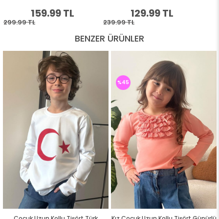
BENZER ÜRÜNLER
%45
Çocuk Uzun Kollu Tişört Türk
Kız Çocuk Uzun Kollu Tişört Güpürlü