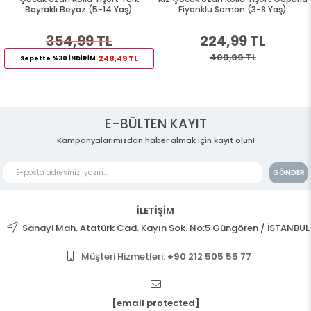
Bayraklı Beyaz (5-14 Yaş)
Fiyonklu Somon (3-8 Yaş)
354,99 TL
224,99 TL
409,99 TL
248,49 TL
Sepette %30 İNDİRİM
E-BÜLTEN KAYIT
Kampanyalarımızdan haber almak için kayıt olun!
GÖNDER
İLETİŞİM
Sanayi Mah. Atatürk Cad. Kayın Sok. No:5 Güngören / İSTANBUL
Müşteri Hizmetleri:
+90 212 505 55 77
[email protected]