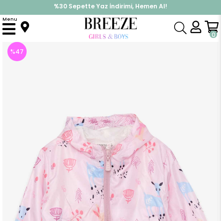
%30 Sepette Yaz İndirimi, Hemen Al!
İndirimlere ek %10 İndirimi Kap, Hemen Üye Ol!
Menu
Anasayfa
Kız Çocuk
Üst Giyim
Mont
Kız Bebek Yağmurluk Doğa Temalı Pudra (5 Yaş)
0
%
47
İndirim