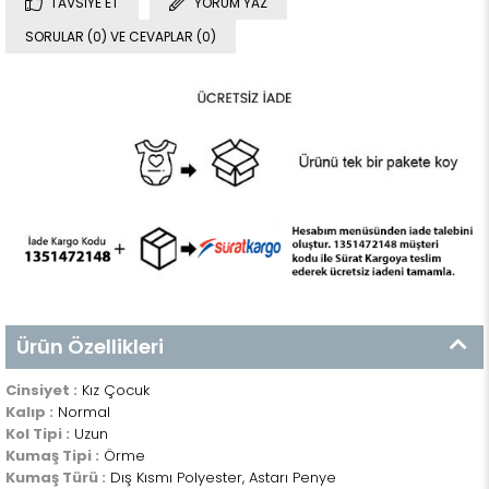
TAVSIYE ET
YORUM YAZ
SORULAR (0) VE CEVAPLAR (0)
Ürün Özellikleri
Cinsiyet :
Kız Çocuk
Kalıp :
Normal
Kol Tipi :
Uzun
Kumaş Tipi :
Örme
Kumaş Türü :
Dış Kısmı Polyester, Astarı Penye