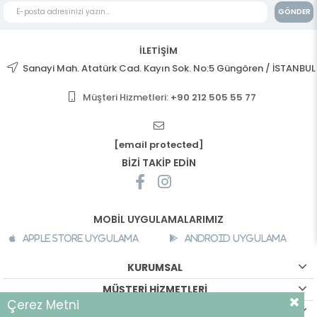
GÖNDER
İLETİŞİM
Sanayi Mah. Atatürk Cad. Kayın Sok. No:5 Güngören / İSTANBUL
Müşteri Hizmetleri:
+90 212 505 55 77
[email protected]
BİZİ TAKİP EDİN
MOBİL UYGULAMALARIMIZ
Apple Store Uygulama
Android Uygulama
KURUMSAL
MÜŞTERİ HİZMETLERİ
Çerez Metni
ALIŞVERİŞ BİLGİLERİ