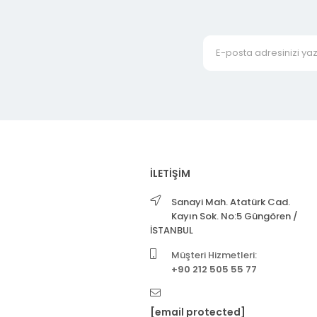
İLETİŞİM
Sanayi Mah. Atatürk Cad.
Kayın Sok. No:5 Güngören /
İSTANBUL
Müşteri Hizmetleri:
+90 212 505 55 77
[email protected]