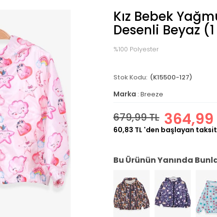
Kız Bebek Yağm
Desenli Beyaz (1
%100 Polyester
(K15500-127)
Marka
:
Breeze
364,99 
679,99 TL
60,83 TL
'den başlayan taksit
Bu Ürünün Yanında Bunlar