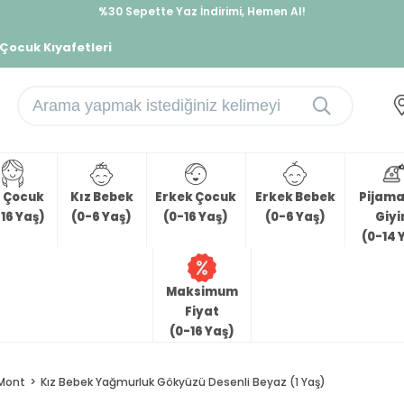
%30 Sepette Yaz İndirimi, Hemen Al!
İndirimlere ek %10 İndirimi Kap, Hemen Üye Ol!
 Çocuk Kıyafetleri
z Çocuk
Kız Bebek
Erkek Çocuk
Erkek Bebek
Pijama 
16 Yaş)
(0-6 Yaş)
(0-16 Yaş)
(0-6 Yaş)
Giy
(0-14 
Maksimum
Fiyat
(0-16 Yaş)
Mont
Kız Bebek Yağmurluk Gökyüzü Desenli Beyaz (1 Yaş)