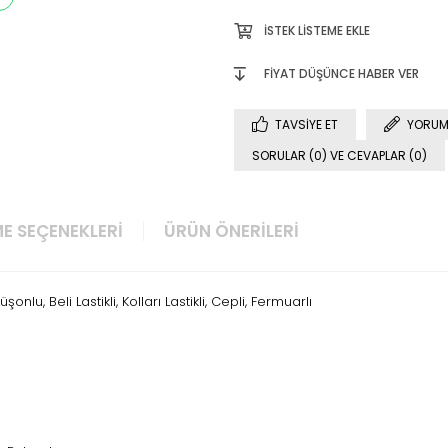
İSTEK LISTEME EKLE
FIYAT DÜŞÜNCE HABER VER
TAVSIYE ET
YORUM
SORULAR (0) VE CEVAPLAR (0)
E SEÇENEKLERI
ÜRÜN ÖNERILERI
onlu, Beli Lastikli, Kolları Lastikli, Cepli, Fermuarlı