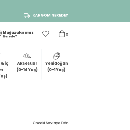
KARGOM NEREDE?
Mağazalarımız
0
Nerede?
& İç
Aksesuar
Yenidoğan
im
(0-14 Yaş)
(0-1 Yaş)
Yaş)
Önceki Sayfaya Dön