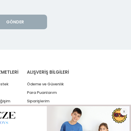
GÖNDER
ZMETLERİ
ALIŞVERİŞ BİLGİLERİ
stek
Ödeme ve Güvenlik
Para Puanlarım
eğişim
Siparişlerim
lerim
Kargo Takip
İade Taleplerim