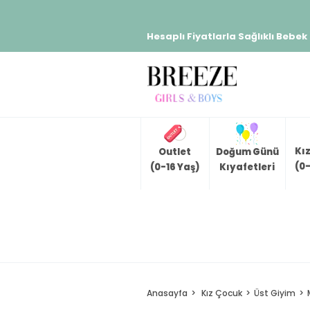
Hesaplı Fiyatlarla Sağlıklı Bebek
Kı
Outlet
Doğum Günü
(0-
(0-16 Yaş)
Kıyafetleri
Anasayfa
Kız Çocuk
Üst Giyim