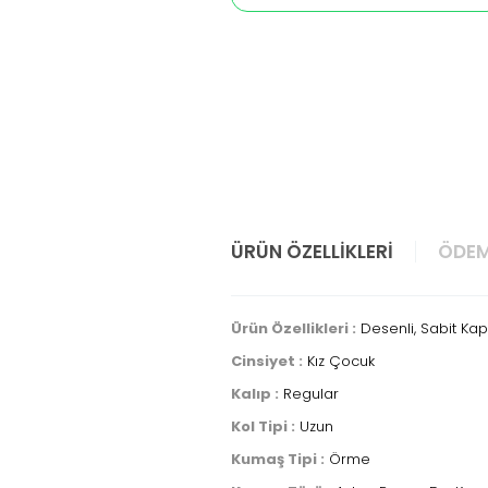
ÜRÜN ÖZELLIKLERI
ÖDEM
Ürün Özellikleri :
Desenli, Sabit Kapüş
Cinsiyet :
Kız Çocuk
Kalıp :
Regular
Kol Tipi :
Uzun
Kumaş Tipi :
Örme