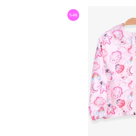
%
46
İndirim