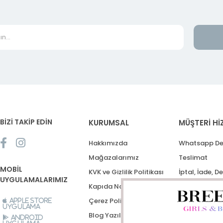
BİZİ TAKİP EDİN
KURUMSAL
MÜŞTERİ Hİ
Hakkımızda
Whatsapp De
Mağazalarımız
Teslimat
MOBİL
KVK ve Gizlilik Politikası
İptal, İade, D
UYGULAMALARIMIZ
Kapıda Nakit Ödeme
Destek Talep
Çerez Politikası
Apple Store
Uygulama
Blog Yazıları
Android