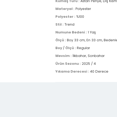
Kumaş Türü :
Astarı Penye, Dış Kısm
Materyal :
Polyester
Polyester :
%100
Stil :
Trend
Numune Bedeni :
1 Yaş
Ölçü :
Boy 33 cm, En 33 cm, Bedenle
Boy / Ölçü :
Regular
Mevsim :
İlkbahar, Sonbahar
Ürün Sezonu :
2025 / 4
Yıkama Derecesi :
40 Derece