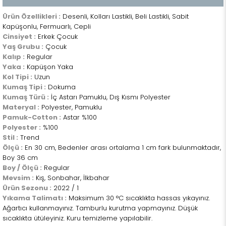
Ürün Özellikleri :
Desenli, Kolları Lastikli, Beli Lastikli, Sabit
Kapüşonlu, Fermuarlı, Cepli
Cinsiyet :
Erkek Çocuk
Yaş Grubu :
Çocuk
Kalıp :
Regular
Yaka :
Kapüşon Yaka
Kol Tipi :
Uzun
Kumaş Tipi :
Dokuma
Kumaş Türü :
İç Astarı Pamuklu, Dış Kısmı Polyester
Materyal :
Polyester, Pamuklu
Pamuk-Cotton :
Astar %100
Polyester :
%100
Stil :
Trend
Ölçü :
En 30 cm, Bedenler arası ortalama 1 cm fark bulunmaktadır,
Boy 36 cm
Boy / Ölçü :
Regular
Mevsim :
Kış, Sonbahar, İlkbahar
Ürün Sezonu :
2022 / 1
Yıkama Talimatı :
Maksimum 30 °C sıcaklıkta hassas yıkayınız.
Ağartıcı kullanmayınız. Tamburlu kurutma yapmayınız. Düşük
sıcaklıkta ütüleyiniz. Kuru temizleme yapılabilir.