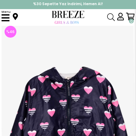
%30 Sepette Yaz İndirimi, Hemen Al!
İndirimlere ek %10 İndirimi Kap, Hemen Üye Ol!
Menu
Anasayfa
Kız Çocuk
Üst Giyim
Mont
Kız Bebek Yağmurluk Kalp Desenli Mor (1 Yaş)
0
%
46
İndirim