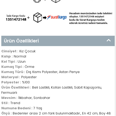
Ürün Özellikleri
Cinsiyet :
Kız Çocuk
Kalıp :
Normal
Kol Tipi :
Uzun
Kumaş Tipi :
Örme
Kumaş Türü :
Dış Kısmı Polyester, Astarı Penye
Materyal :
Polyester
Polyester :
%100
Ürün Özellikleri :
Beli Lastikli, Kolları Lastikli, Sabit Kapüşonlu,
Fermuarlı
Mevsim :
İlkbahar, Sonbahar
Stil :
Trend
Numune Bedeni :
7 Yaş
Ölçü :
Bedenler arası 2 cm fark bulunmaktadır., En 42 cm, Boy 48