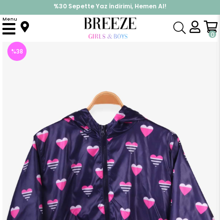
%30 Sepette Yaz İndirimi, Hemen Al!
İndirimlere ek %10 İndirimi Kap, Hemen Üye Ol!
Menu
Anasayfa
Kız Çocuk
Üst Giyim
Mont
Kiz Çocuk Yagmurluk Kalp Desenli Mor (10 Yaş)
0
%
38
İndirim